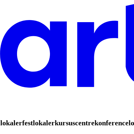
lokaler
festlokaler
kursuscentre
konferencelo