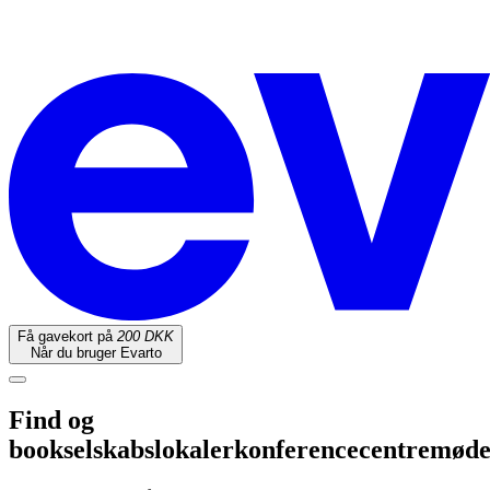
Få gavekort på
200 DKK
Når du bruger Evarto
Find og
book
selskabslokaler
konferencecentre
møde