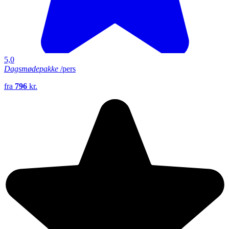
5,0
Dagsmødepakke
/pers
fra
796
kr.