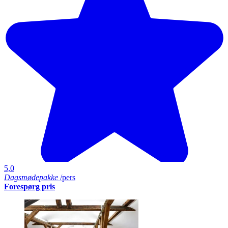
5,0
Dagsmødepakke
/pers
Forespørg pris