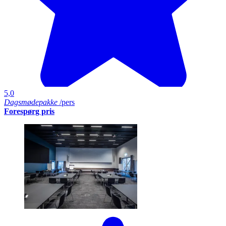
5,0
Dagsmødepakke
/pers
Forespørg pris