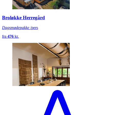
Broløkke Herregård
Dagsmødepakke
/pers
fra
476
kr.