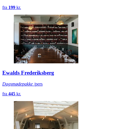
fra
199
kr.
Ewalds Frederiksberg
Dagsmødepakke
/pers
fra
445
kr.