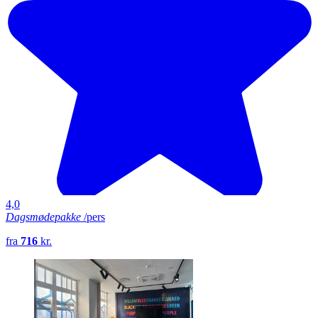
4,0
Dagsmødepakke
/pers
fra
716
kr.