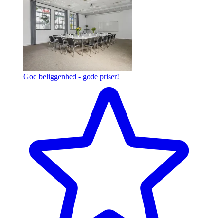
God beliggenhed - gode priser!