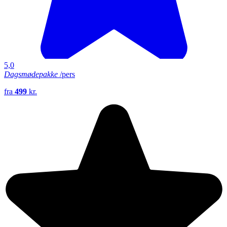
5,0
Dagsmødepakke
/pers
fra
499
kr.