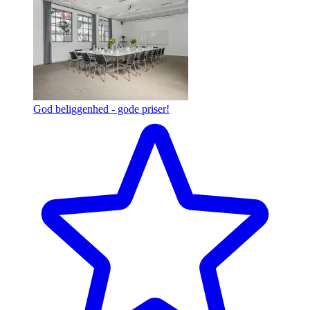
God beliggenhed - gode priser!