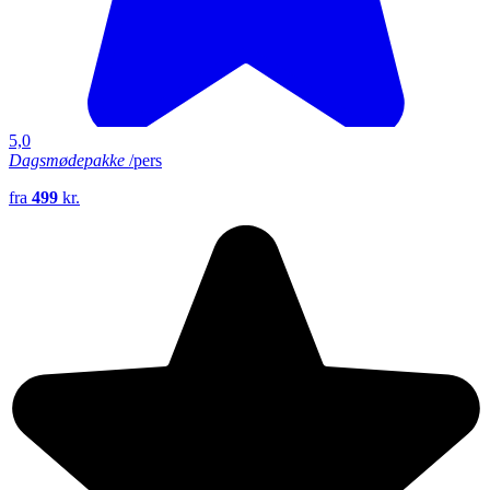
5,0
Dagsmødepakke
/pers
fra
499
kr.