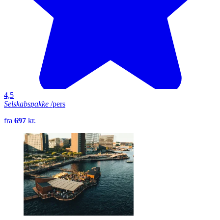
4,5
Selskabspakke
/pers
fra
697
kr.