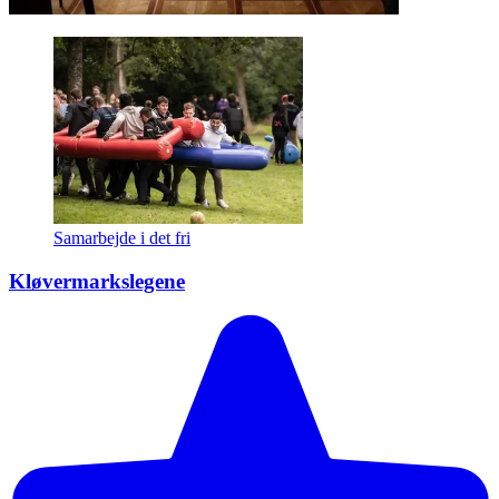
Samarbejde i det fri
Kløvermarkslegene