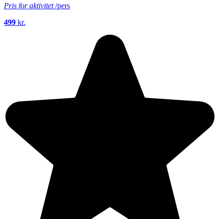
Pris for aktivitet
/pers
499
kr.