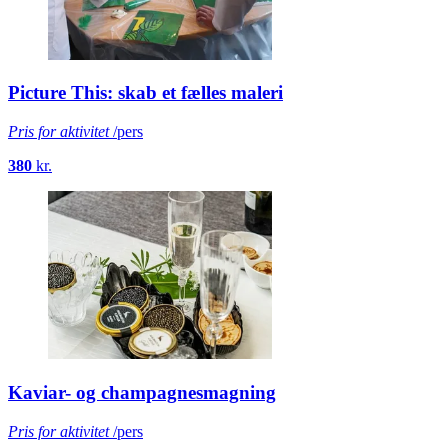
Picture This: skab et fælles maleri
Pris for aktivitet
/pers
380
kr.
Kaviar- og champagnesmagning
Pris for aktivitet
/pers