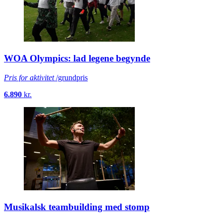
WOA Olympics: lad legene begynde
Pris for aktivitet
/grundpris
6.890
kr.
Musikalsk teambuilding med stomp