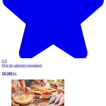
5,0
Pris for aktivitet
/grundpris
18.500
kr.