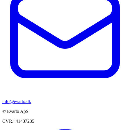
info@evarto.dk
© Evarto ApS
CVR.: 41437235