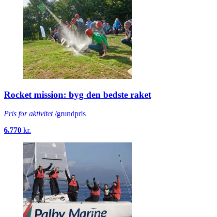
Rocket mission: byg den bedste raket
Pris for aktivitet
/grundpris
6.770
kr.