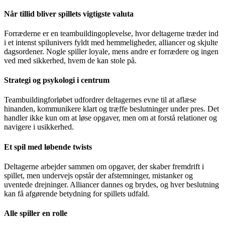
Når tillid bliver spillets vigtigste valuta
Forræderne er en teambuildingoplevelse, hvor deltagerne træder ind
i et intenst spilunivers fyldt med hemmeligheder, alliancer og skjulte
dagsordener. Nogle spiller loyale, mens andre er forrædere og ingen
ved med sikkerhed, hvem de kan stole på.
Strategi og psykologi i centrum
Teambuildingforløbet udfordrer deltagernes evne til at aflæse
hinanden, kommunikere klart og træffe beslutninger under pres. Det
handler ikke kun om at løse opgaver, men om at forstå relationer og
navigere i usikkerhed.
Et spil med løbende twists
Deltagerne arbejder sammen om opgaver, der skaber fremdrift i
spillet, men undervejs opstår der afstemninger, mistanker og
uventede drejninger. Alliancer dannes og brydes, og hver beslutning
kan få afgørende betydning for spillets udfald.
Alle spiller en rolle