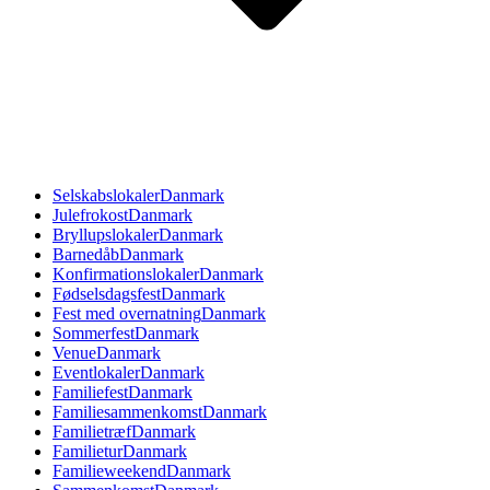
Selskabslokaler
Danmark
Julefrokost
Danmark
Bryllupslokaler
Danmark
Barnedåb
Danmark
Konfirmationslokaler
Danmark
Fødselsdagsfest
Danmark
Fest med overnatning
Danmark
Sommerfest
Danmark
Venue
Danmark
Eventlokaler
Danmark
Familiefest
Danmark
Familiesammenkomst
Danmark
Familietræf
Danmark
Familietur
Danmark
Familieweekend
Danmark