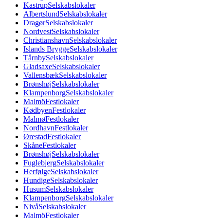
Kastrup
Selskabslokaler
Albertslund
Selskabslokaler
Dragør
Selskabslokaler
Nordvest
Selskabslokaler
Christianshavn
Selskabslokaler
Islands Brygge
Selskabslokaler
Tårnby
Selskabslokaler
Gladsaxe
Selskabslokaler
Vallensbæk
Selskabslokaler
Brønshøj
Selskabslokaler
Klampenborg
Selskabslokaler
Malmö
Festlokaler
Kødbyen
Festlokaler
Malmø
Festlokaler
Nordhavn
Festlokaler
Ørestad
Festlokaler
Skåne
Festlokaler
Brønshøj
Selskabslokaler
Fuglebjerg
Selskabslokaler
Herfølge
Selskabslokaler
Hundige
Selskabslokaler
Husum
Selskabslokaler
Klampenborg
Selskabslokaler
Nivå
Selskabslokaler
Malmö
Festlokaler