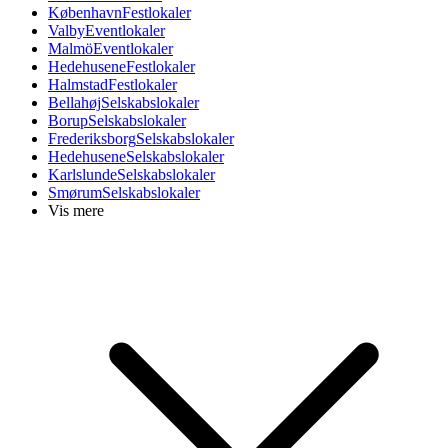
København
Festlokaler
Valby
Eventlokaler
Malmö
Eventlokaler
Hedehusene
Festlokaler
Halmstad
Festlokaler
Bellahøj
Selskabslokaler
Borup
Selskabslokaler
Frederiksborg
Selskabslokaler
Hedehusene
Selskabslokaler
Karlslunde
Selskabslokaler
Smørum
Selskabslokaler
Vis mere