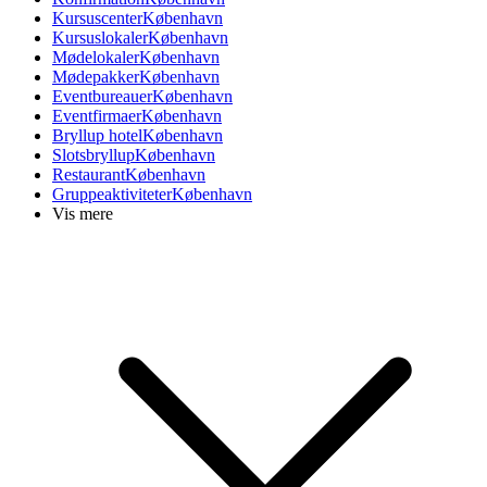
Kursuscenter
København
Kursuslokaler
København
Mødelokaler
København
Mødepakker
København
Eventbureauer
København
Eventfirmaer
København
Bryllup hotel
København
Slotsbryllup
København
Restaurant
København
Gruppeaktiviteter
København
Vis mere