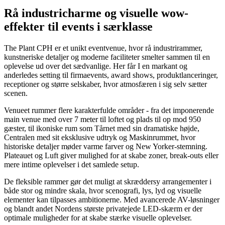
Rå industricharme og visuelle wow-
effekter til events i særklasse
The Plant CPH er et unikt eventvenue, hvor rå industrirammer,
kunstneriske detaljer og moderne faciliteter smelter sammen til en
oplevelse ud over det sædvanlige. Her får I en markant og
anderledes setting til firmaevents, award shows, produktlanceringer,
receptioner og større selskaber, hvor atmosfæren i sig selv sætter
scenen.
Venueet rummer flere karakterfulde områder - fra det imponerende
main venue med over 7 meter til loftet og plads til op mod 950
gæster, til ikoniske rum som Tårnet med sin dramatiske højde,
Centralen med sit eksklusive udtryk og Maskinrummet, hvor
historiske detaljer møder varme farver og New Yorker-stemning.
Plateauet og Luft giver mulighed for at skabe zoner, break-outs eller
mere intime oplevelser i det samlede setup.
De fleksible rammer gør det muligt at skræddersy arrangementer i
både stor og mindre skala, hvor scenografi, lys, lyd og visuelle
elementer kan tilpasses ambitionerne. Med avancerede AV-løsninger
og blandt andet Nordens største privatejede LED-skærm er der
optimale muligheder for at skabe stærke visuelle oplevelser.