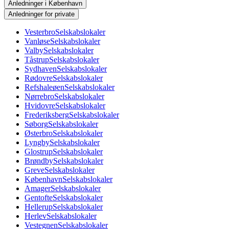
Anledninger i København
Anledninger for private
Vesterbro
Selskabslokaler
Vanløse
Selskabslokaler
Valby
Selskabslokaler
Tåstrup
Selskabslokaler
Sydhaven
Selskabslokaler
Rødovre
Selskabslokaler
Refshaleøen
Selskabslokaler
Nørrebro
Selskabslokaler
Hvidovre
Selskabslokaler
Frederiksberg
Selskabslokaler
Søborg
Selskabslokaler
Østerbro
Selskabslokaler
Lyngby
Selskabslokaler
Glostrup
Selskabslokaler
Brøndby
Selskabslokaler
Greve
Selskabslokaler
København
Selskabslokaler
Amager
Selskabslokaler
Gentofte
Selskabslokaler
Hellerup
Selskabslokaler
Herlev
Selskabslokaler
Vestegnen
Selskabslokaler