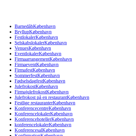
Barnedåb
København
Bryllup
København
Festlokaler
København
Selskabslokaler
København
Venues
København
Eventlokaler
København
Firmaarrangement
København
Firmaevent
København
Firmafest
København
Sommerfest
København
Fødselsdagfest
København
Julefrokost
København
Firmajulefrokost
København
Julefrokost på en restaurant
København
Festlige restauranter
København
Konferencecentre
København
Konferencelokaler
København
Konferencehoteller
København
konferencelokaler
København
Konferencesal
København
Konfirmation
København