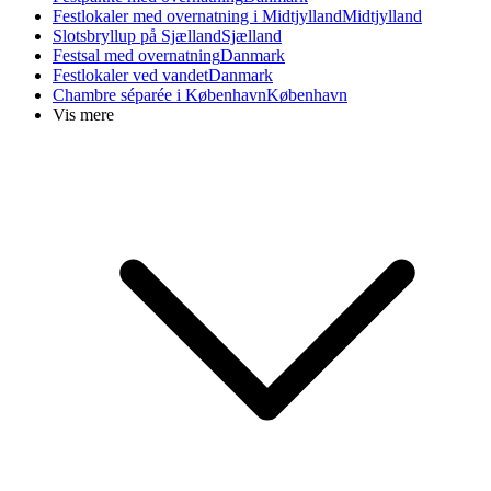
Festlokaler med overnatning i Midtjylland
Midtjylland
Slotsbryllup på Sjælland
Sjælland
Festsal med overnatning
Danmark
Festlokaler ved vandet
Danmark
Chambre séparée i København
København
Vis mere