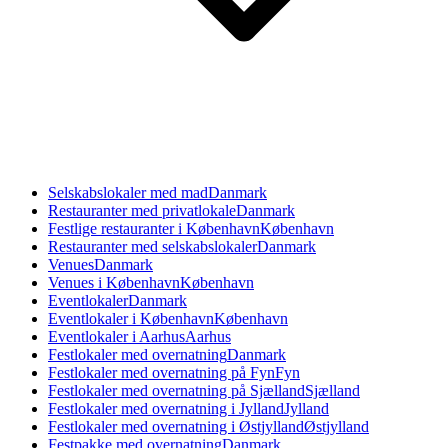
Selskabslokaler med mad
Danmark
Restauranter med privatlokale
Danmark
Festlige restauranter i København
København
Restauranter med selskabslokaler
Danmark
Venues
Danmark
Venues i København
København
Eventlokaler
Danmark
Eventlokaler i København
København
Eventlokaler i Aarhus
Aarhus
Festlokaler med overnatning
Danmark
Festlokaler med overnatning på Fyn
Fyn
Festlokaler med overnatning på Sjælland
Sjælland
Festlokaler med overnatning i Jylland
Jylland
Festlokaler med overnatning i Østjylland
Østjylland
Festpakke med overnatning
Danmark