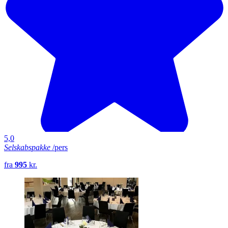
5,0
Selskabspakke
/pers
fra
995
kr.