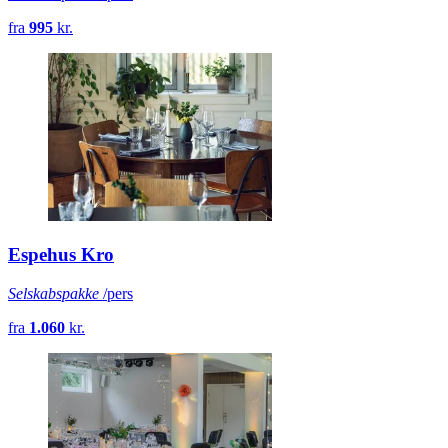
fra
995
kr.
Espehus Kro
Selskabspakke
/pers
fra
1.060
kr.