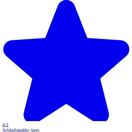
4,2
Selskabspakke
/pers