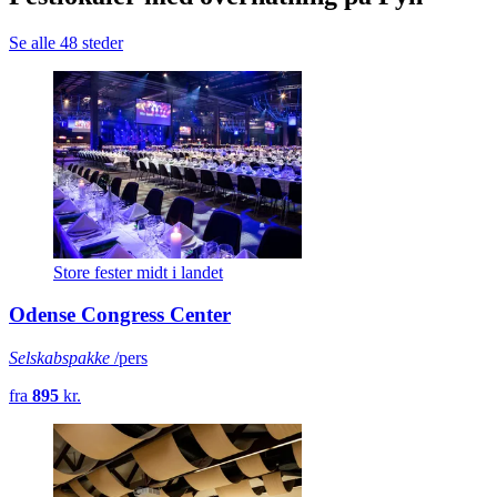
Se alle 48 steder
Store fester midt i landet
Odense Congress Center
Selskabspakke
/pers
fra
895
kr.