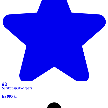
4,0
Selskabspakke
/pers
fra
995
kr.