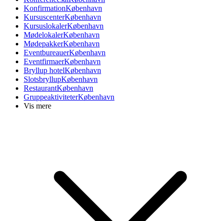
Konfirmation
København
Kursuscenter
København
Kursuslokaler
København
Mødelokaler
København
Mødepakker
København
Eventbureauer
København
Eventfirmaer
København
Bryllup hotel
København
Slotsbryllup
København
Restaurant
København
Gruppeaktiviteter
København
Vis mere