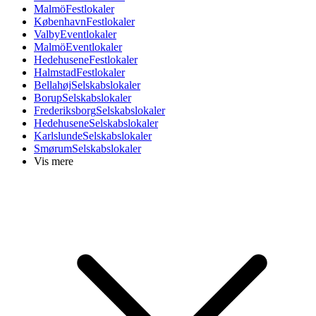
Malmö
Festlokaler
København
Festlokaler
Valby
Eventlokaler
Malmö
Eventlokaler
Hedehusene
Festlokaler
Halmstad
Festlokaler
Bellahøj
Selskabslokaler
Borup
Selskabslokaler
Frederiksborg
Selskabslokaler
Hedehusene
Selskabslokaler
Karlslunde
Selskabslokaler
Smørum
Selskabslokaler
Vis mere