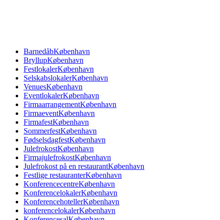
Barnedåb
København
Bryllup
København
Festlokaler
København
Selskabslokaler
København
Venues
København
Eventlokaler
København
Firmaarrangement
København
Firmaevent
København
Firmafest
København
Sommerfest
København
Fødselsdagfest
København
Julefrokost
København
Firmajulefrokost
København
Julefrokost på en restaurant
København
Festlige restauranter
København
Konferencecentre
København
Konferencelokaler
København
Konferencehoteller
København
konferencelokaler
København
Konferencesal
København