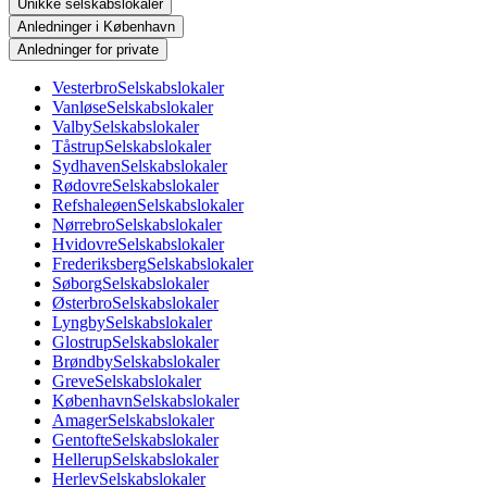
Unikke selskabslokaler
Anledninger i København
Anledninger for private
Vesterbro
Selskabslokaler
Vanløse
Selskabslokaler
Valby
Selskabslokaler
Tåstrup
Selskabslokaler
Sydhaven
Selskabslokaler
Rødovre
Selskabslokaler
Refshaleøen
Selskabslokaler
Nørrebro
Selskabslokaler
Hvidovre
Selskabslokaler
Frederiksberg
Selskabslokaler
Søborg
Selskabslokaler
Østerbro
Selskabslokaler
Lyngby
Selskabslokaler
Glostrup
Selskabslokaler
Brøndby
Selskabslokaler
Greve
Selskabslokaler
København
Selskabslokaler
Amager
Selskabslokaler
Gentofte
Selskabslokaler
Hellerup
Selskabslokaler
Herlev
Selskabslokaler