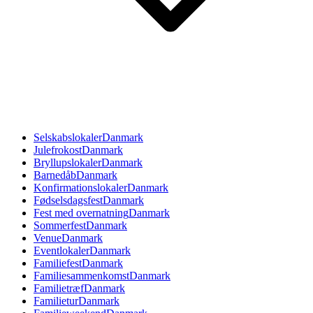
Selskabslokaler
Danmark
Julefrokost
Danmark
Bryllupslokaler
Danmark
Barnedåb
Danmark
Konfirmationslokaler
Danmark
Fødselsdagsfest
Danmark
Fest med overnatning
Danmark
Sommerfest
Danmark
Venue
Danmark
Eventlokaler
Danmark
Familiefest
Danmark
Familiesammenkomst
Danmark
Familietræf
Danmark
Familietur
Danmark