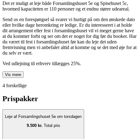
Det er muligt at leje både Forsamlingshuset 5e og Spisehuset 5c,
hvormed kapaciteten er 110 personer og et endnu større udeareal.
Send os en forespørgsel så svarer vi hurtigt på om den ønskede dato
eller hvilke dage heromkring er ledige. Er du interesseret i at holde
dit arrangement eller fest i forsamlingshuset vil vi meget gerne have
at du kommer forbi og ser om det er noget for dig før du booker. Har
du været til fest i forsamlingshuset før kan du leje det uden
fremvisning men vi anbefaler altid at komme og se det med øje for at
du selv er vært.
Ved udlejning til erhverv tillægges 25%.
Vis mere
4 forskellige
Prispakker
Leje af Forsamlingshuset 5e om torsdagen
9.500 kr.
Total pris