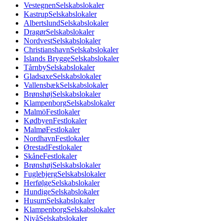
Vestegnen
Selskabslokaler
Kastrup
Selskabslokaler
Albertslund
Selskabslokaler
Dragør
Selskabslokaler
Nordvest
Selskabslokaler
Christianshavn
Selskabslokaler
Islands Brygge
Selskabslokaler
Tårnby
Selskabslokaler
Gladsaxe
Selskabslokaler
Vallensbæk
Selskabslokaler
Brønshøj
Selskabslokaler
Klampenborg
Selskabslokaler
Malmö
Festlokaler
Kødbyen
Festlokaler
Malmø
Festlokaler
Nordhavn
Festlokaler
Ørestad
Festlokaler
Skåne
Festlokaler
Brønshøj
Selskabslokaler
Fuglebjerg
Selskabslokaler
Herfølge
Selskabslokaler
Hundige
Selskabslokaler
Husum
Selskabslokaler
Klampenborg
Selskabslokaler
Nivå
Selskabslokaler