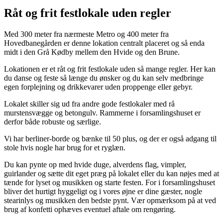
Råt og frit festlokale uden regler
Med 300 meter fra nærmeste Metro og 400 meter fra
Hovedbanegården er denne lokation centralt placeret og så enda
midt i den Grå Kødby mellem den Hvide og den Brune.
Lokationen er et råt og frit festlokale uden så mange regler. Her kan
du danse og feste så længe du ønsker og du kan selv medbringe
egen forplejning og drikkevarer uden proppenge eller gebyr.
Lokalet skiller sig ud fra andre gode festlokaler med rå
murstensvægge og betongulv. Rammerne i forsamlingshuset er
derfor både robuste og særlige.
Vi har berliner-borde og bænke til 50 plus, og der er også adgang til
stole hvis nogle har brug for et ryglæn.
Du kan pynte op med hvide duge, alverdens flag, vimpler,
guirlander og sætte dit eget præg på lokalet eller du kan nøjes med at
tænde for lyset og musikken og starte festen. For i forsamlingshuset
bliver det hurtigt hyggeligt og i vores øjne er dine gæster, nogle
stearinlys og musikken den bedste pynt. Vær opmærksom på at ved
brug af konfetti ophæves eventuel aftale om rengøring.