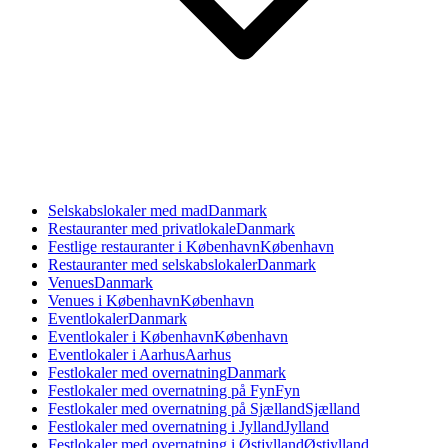
Selskabslokaler med mad
Danmark
Restauranter med privatlokale
Danmark
Festlige restauranter i København
København
Restauranter med selskabslokaler
Danmark
Venues
Danmark
Venues i København
København
Eventlokaler
Danmark
Eventlokaler i København
København
Eventlokaler i Aarhus
Aarhus
Festlokaler med overnatning
Danmark
Festlokaler med overnatning på Fyn
Fyn
Festlokaler med overnatning på Sjælland
Sjælland
Festlokaler med overnatning i Jylland
Jylland
Festlokaler med overnatning i Østjylland
Østjylland