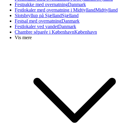
Festpakke med overnatning
Danmark
Festlokaler med overnatning i Midtjylland
Midtjylland
Slotsbryllup på Sjælland
Sjælland
Festsal med overnatning
Danmark
Festlokaler ved vandet
Danmark
Chambre séparée i København
København
Vis mere