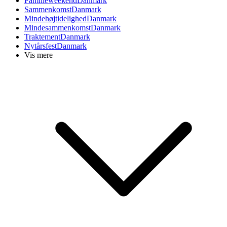
Familieweekend
Danmark
Sammenkomst
Danmark
Mindehøjtidelighed
Danmark
Mindesammenkomst
Danmark
Traktement
Danmark
Nytårsfest
Danmark
Vis mere