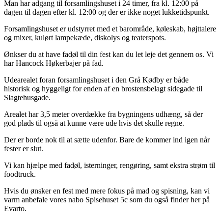
Man har adgang til forsamlingshuset i 24 timer, fra kl. 12:00 på
dagen til dagen efter kl. 12:00 og der er ikke noget lukketidspunkt.
Forsamlingshuset er udstyrret med et barområde, køleskab, højttalere
og mixer, kulørt lampekæde, diskolys og teaterspots.
Ønkser du at have fadøl til din fest kan du let leje det gennem os. Vi
har Hancock Høkerbajer på fad.
Udearealet foran forsamlingshuset i den Grå Kødby er både
historisk og hyggeligt for enden af en brostensbelagt sidegade til
Slagtehusgade.
Arealet har 3,5 meter overdække fra bygningens udhæng, så der
god plads til også at kunne være ude hvis det skulle regne.
Der er borde nok til at sætte udenfor. Bare de kommer ind igen når
fester er slut.
Vi kan hjælpe med fadøl, isterninger, rengøring, samt ekstra strøm til
foodtruck.
Hvis du ønsker en fest med mere fokus på mad og spisning, kan vi
varm anbefale vores nabo Spisehuset 5c som du også finder her på
Evarto.