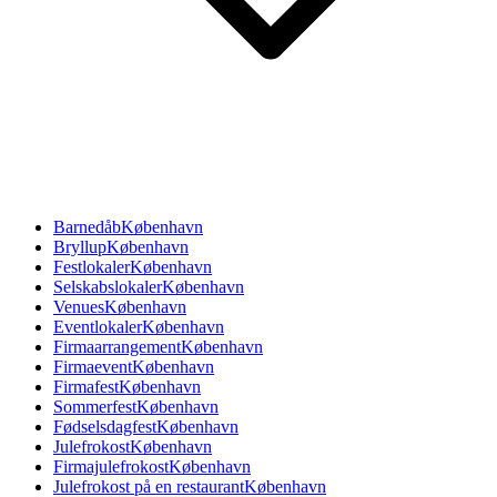
Barnedåb
København
Bryllup
København
Festlokaler
København
Selskabslokaler
København
Venues
København
Eventlokaler
København
Firmaarrangement
København
Firmaevent
København
Firmafest
København
Sommerfest
København
Fødselsdagfest
København
Julefrokost
København
Firmajulefrokost
København
Julefrokost på en restaurant
København