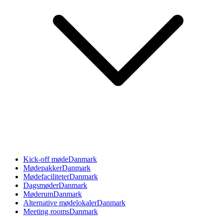
Kick-off møde
Danmark
Mødepakker
Danmark
Mødefaciliteter
Danmark
Dagsmøder
Danmark
Møderum
Danmark
Alternative mødelokaler
Danmark
Meeting rooms
Danmark