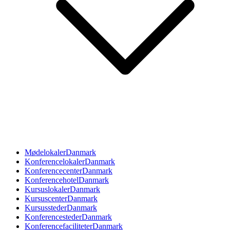
Mødelokaler
Danmark
Konferencelokaler
Danmark
Konferencecenter
Danmark
Konferencehotel
Danmark
Kursuslokaler
Danmark
Kursuscenter
Danmark
Kursussteder
Danmark
Konferencesteder
Danmark
Konferencefaciliteter
Danmark