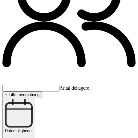
Antal deltagere
+ Tilføj overnatning
Datomuligheder