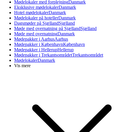
Mødelokaler med forplejning
Danmark
Eksklusive mødelokaler
Danmark
Hotel mødelokaler
Danmark
Mødelokaler på hoteller
Danmark
Dagsmøder på Sjælland
Sjælland
Møde med overnatning på Sjælland
Sjælland
Møde med overnatning
Danmark
Mødepakker i Aarhus
Aarhus
Mødepakker i København
København
Mødepakker i Hellerup
Hellerup
Mødepakker i Trekantsområdet
Trekantsområdet
Mødelokaler
Danmark
Vis mere