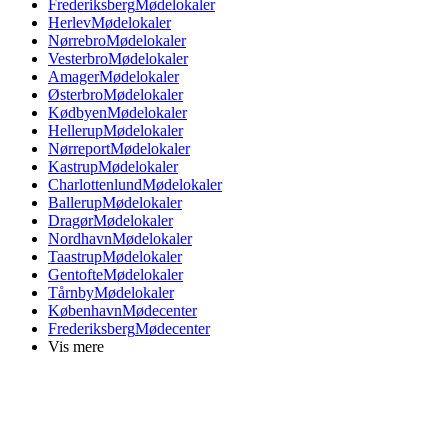
Frederiksberg
Mødelokaler
Herlev
Mødelokaler
Nørrebro
Mødelokaler
Vesterbro
Mødelokaler
Amager
Mødelokaler
Østerbro
Mødelokaler
Kødbyen
Mødelokaler
Hellerup
Mødelokaler
Nørreport
Mødelokaler
Kastrup
Mødelokaler
Charlottenlund
Mødelokaler
Ballerup
Mødelokaler
Dragør
Mødelokaler
Nordhavn
Mødelokaler
Taastrup
Mødelokaler
Gentofte
Mødelokaler
Tårnby
Mødelokaler
København
Mødecenter
Frederiksberg
Mødecenter
Vis mere