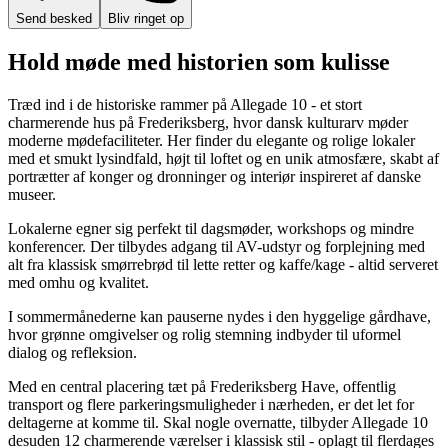
Send besked
Bliv ringet op
Hold møde med historien som kulisse
Træd ind i de historiske rammer på Allegade 10 - et stort
charmerende hus på Frederiksberg, hvor dansk kulturarv møder
moderne mødefaciliteter. Her finder du elegante og rolige lokaler
med et smukt lysindfald, højt til loftet og en unik atmosfære, skabt af
portrætter af konger og dronninger og interiør inspireret af danske
museer.
Lokalerne egner sig perfekt til dagsmøder, workshops og mindre
konferencer. Der tilbydes adgang til AV-udstyr og forplejning med
alt fra klassisk smørrebrød til lette retter og kaffe/kage - altid serveret
med omhu og kvalitet.
I sommermånederne kan pauserne nydes i den hyggelige gårdhave,
hvor grønne omgivelser og rolig stemning indbyder til uformel
dialog og refleksion.
Med en central placering tæt på Frederiksberg Have, offentlig
transport og flere parkeringsmuligheder i nærheden, er det let for
deltagerne at komme til. Skal nogle overnatte, tilbyder Allegade 10
desuden 12 charmerende værelser i klassisk stil - oplagt til flerdages