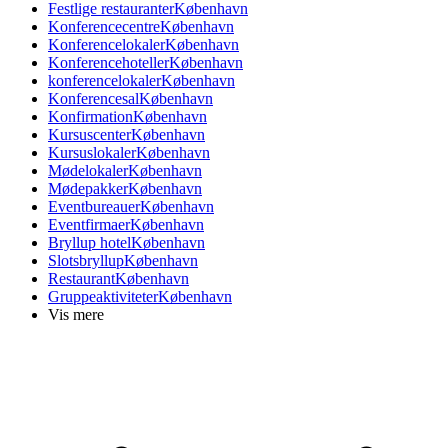
Festlige restauranter
København
Konferencecentre
København
Konferencelokaler
København
Konferencehoteller
København
konferencelokaler
København
Konferencesal
København
Konfirmation
København
Kursuscenter
København
Kursuslokaler
København
Mødelokaler
København
Mødepakker
København
Eventbureauer
København
Eventfirmaer
København
Bryllup hotel
København
Slotsbryllup
København
Restaurant
København
Gruppeaktiviteter
København
Vis mere