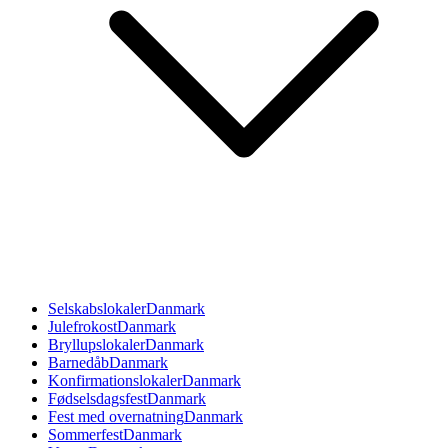
Selskabslokaler
Danmark
Julefrokost
Danmark
Bryllupslokaler
Danmark
Barnedåb
Danmark
Konfirmationslokaler
Danmark
Fødselsdagsfest
Danmark
Fest med overnatning
Danmark
Sommerfest
Danmark