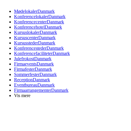
Mødelokaler
Danmark
Konferencelokaler
Danmark
Konferencecenter
Danmark
Konferencehotel
Danmark
Kursuslokaler
Danmark
Kursuscenter
Danmark
Kursussteder
Danmark
Konferencesteder
Danmark
Konferencefaciliteter
Danmark
Julefrokost
Danmark
Firmaevents
Danmark
Firmafester
Danmark
Sommerfester
Danmark
Reception
Danmark
Eventbureau
Danmark
Firmaarrangementer
Danmark
Vis mere