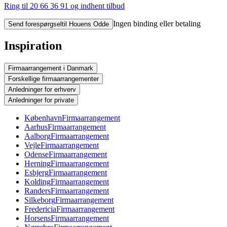
Ring til 20 66 36 91
og indhent tilbud
Ingen binding eller betaling
Send forespørgsel
til Houens Odde
Inspiration
Firmaarrangement i Danmark
Forskellige firmaarrangementer
Anledninger for erhverv
Anledninger for private
København
Firmaarrangement
Aarhus
Firmaarrangement
Aalborg
Firmaarrangement
Vejle
Firmaarrangement
Odense
Firmaarrangement
Herning
Firmaarrangement
Esbjerg
Firmaarrangement
Kolding
Firmaarrangement
Randers
Firmaarrangement
Silkeborg
Firmaarrangement
Fredericia
Firmaarrangement
Horsens
Firmaarrangement