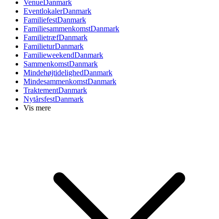
Venue
Danmark
Eventlokaler
Danmark
Familiefest
Danmark
Familiesammenkomst
Danmark
Familietræf
Danmark
Familietur
Danmark
Familieweekend
Danmark
Sammenkomst
Danmark
Mindehøjtidelighed
Danmark
Mindesammenkomst
Danmark
Traktement
Danmark
Nytårsfest
Danmark
Vis mere