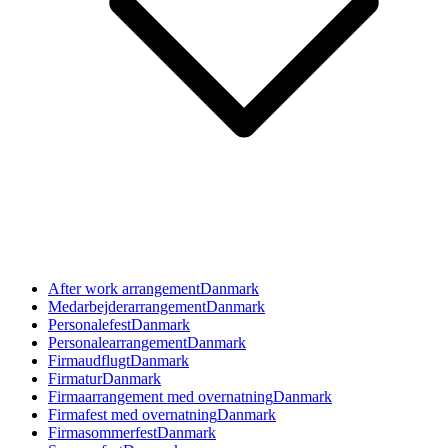
After work arrangement
Danmark
Medarbejderarrangement
Danmark
Personalefest
Danmark
Personalearrangement
Danmark
Firmaudflugt
Danmark
Firmatur
Danmark
Firmaarrangement med overnatning
Danmark
Firmafest med overnatning
Danmark
Firmasommerfest
Danmark