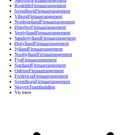
Nørrebro
Firmaarrangement
Roskilde
Firmaarrangement
Svendborg
Firmaarrangement
Viborg
Firmaarrangement
Nordsjælland
Firmaarrangement
Østerbro
Firmaarrangement
Vestjylland
Firmaarrangement
Sønderjylland
Firmaarrangement
Østjylland
Firmaarrangement
Jylland
Firmaarrangement
Nordjylland
Firmaarrangement
Fyn
Firmaarrangement
Sjælland
Firmaarrangement
Odense
Firmaarrangement
Fredericia
Firmaarrangement
Svendborg
Firmaarrangement
Skoven
Teambuilding
Vis mere