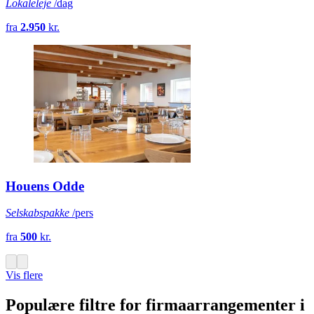
Lokaleleje
/dag
fra
2.950
kr.
Houens Odde
Selskabspakke
/pers
fra
500
kr.
Vis flere
Populære filtre for firmaarrangementer i