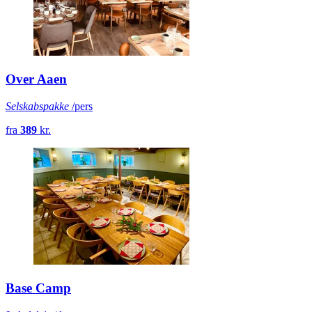
Over Aaen
Selskabspakke
/pers
fra
389
kr.
Base Camp