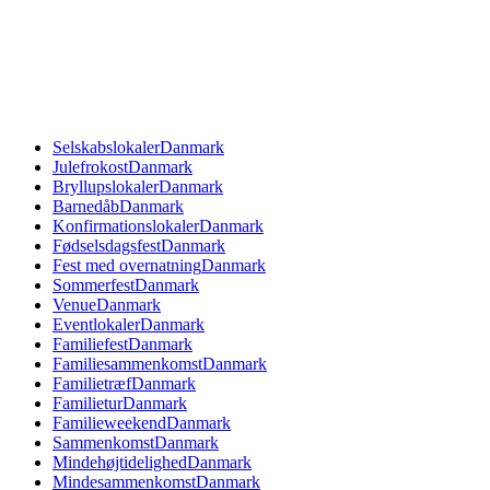
Selskabslokaler
Danmark
Julefrokost
Danmark
Bryllupslokaler
Danmark
Barnedåb
Danmark
Konfirmationslokaler
Danmark
Fødselsdagsfest
Danmark
Fest med overnatning
Danmark
Sommerfest
Danmark
Venue
Danmark
Eventlokaler
Danmark
Familiefest
Danmark
Familiesammenkomst
Danmark
Familietræf
Danmark
Familietur
Danmark
Familieweekend
Danmark
Sammenkomst
Danmark
Mindehøjtidelighed
Danmark
Mindesammenkomst
Danmark