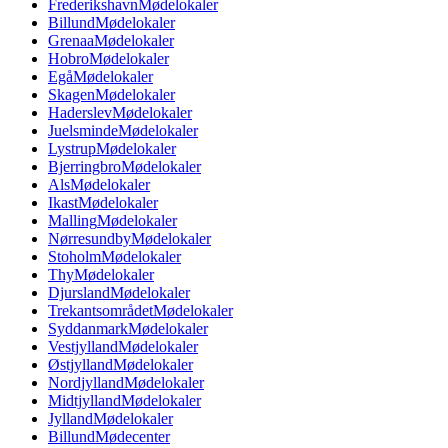
Frederikshavn
Mødelokaler
Billund
Mødelokaler
Grenaa
Mødelokaler
Hobro
Mødelokaler
Egå
Mødelokaler
Skagen
Mødelokaler
Haderslev
Mødelokaler
Juelsminde
Mødelokaler
Lystrup
Mødelokaler
Bjerringbro
Mødelokaler
Als
Mødelokaler
Ikast
Mødelokaler
Malling
Mødelokaler
Nørresundby
Mødelokaler
Stoholm
Mødelokaler
Thy
Mødelokaler
Djursland
Mødelokaler
Trekantsområdet
Mødelokaler
Syddanmark
Mødelokaler
Vestjylland
Mødelokaler
Østjylland
Mødelokaler
Nordjylland
Mødelokaler
Midtjylland
Mødelokaler
Jylland
Mødelokaler
Billund
Mødecenter