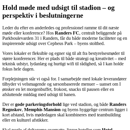
Hold møde med udsigt til stadion – og
perspektiv i beslutningerne
Leder du efter en anderledes og professionel ramme til dit næste
møde eller konference? Hos
Randers FC
, centralt beliggende på
Parkboulevarden 31 i Randers, får du både moderne faciliteter og en
inspirerende udsigt over Cepheus Park – byens stolthed.
Vores lokaler er fleksible og egner sig til alt fra bestyrelsesmøder til
større konferencer. Her er plads til både strategi og kreativitet – med
teknisk udstyr, lydanlæg og hurtigt wifi til rådighed, så I kan holde
fokus hele dagen.
Forplejningen står vi også for. I samarbejde med lokale leverandører
tilbyder vi velsmagende og sæsonbaserede menuer – uanset om I
ønsker en let morgenbuffet, frokost, snacks til pausen eller en
afsluttende middag med udsigt til banen.
Der er
gode parkeringsforhold
lige ved stadion, og både
Randers
Regnskov
,
Memphis Mansion
og byens hyggelige centrum ligger i
kort afstand, hvis mødedagen skal kombineres med teambuilding
eller en kulturel afstikker.
Skal nogle af deltagerne overnatte, ligger hoteller som
Hotel