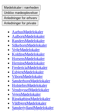
Mødelokaler i nærheden
Unikke mødeoplevelser
Anledninger for erhverv
Anledninger for private
Aarhus
Mødelokaler
Aalborg
Mødelokaler
Randers
Mødelokaler
Silkeborg
Mødelokaler
Vejle
Mødelokaler
Kolding
Mødelokaler
Horsens
Mødelokaler
Herning
Mødelokaler
Fredericia
Mødelokaler
Esbjerg
Mødelokaler
Viborg
Mødelokaler
Sønderborg
Mødelokaler
Holstebro
Mødelokaler
Vendsyssel
Mødelokaler
Vejen
Mødelokaler
Ringkøbing
Mødelokaler
Vildbjerg
Mødelokaler
Sønderjylland
Mødelokaler