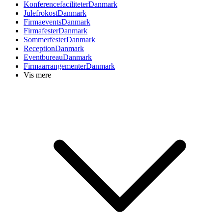
Konferencefaciliteter
Danmark
Julefrokost
Danmark
Firmaevents
Danmark
Firmafester
Danmark
Sommerfester
Danmark
Reception
Danmark
Eventbureau
Danmark
Firmaarrangementer
Danmark
Vis mere