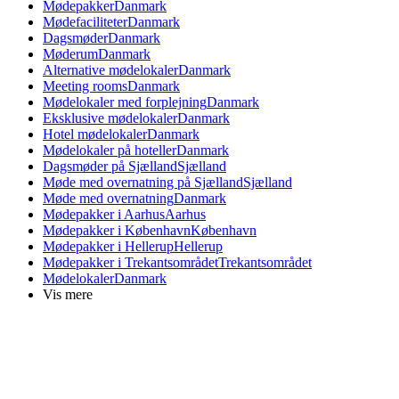
Mødepakker
Danmark
Mødefaciliteter
Danmark
Dagsmøder
Danmark
Møderum
Danmark
Alternative mødelokaler
Danmark
Meeting rooms
Danmark
Mødelokaler med forplejning
Danmark
Eksklusive mødelokaler
Danmark
Hotel mødelokaler
Danmark
Mødelokaler på hoteller
Danmark
Dagsmøder på Sjælland
Sjælland
Møde med overnatning på Sjælland
Sjælland
Møde med overnatning
Danmark
Mødepakker i Aarhus
Aarhus
Mødepakker i København
København
Mødepakker i Hellerup
Hellerup
Mødepakker i Trekantsområdet
Trekantsområdet
Mødelokaler
Danmark
Vis mere