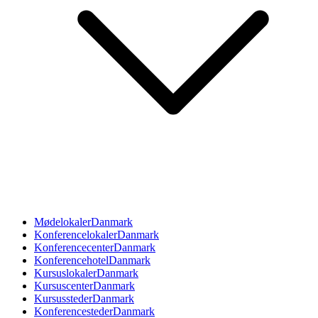
Mødelokaler
Danmark
Konferencelokaler
Danmark
Konferencecenter
Danmark
Konferencehotel
Danmark
Kursuslokaler
Danmark
Kursuscenter
Danmark
Kursussteder
Danmark
Konferencesteder
Danmark