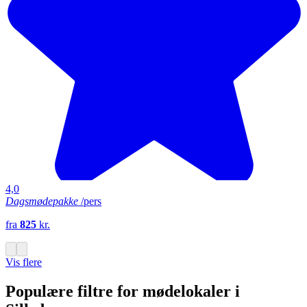
4,0
Dagsmødepakke
/pers
fra
825
kr.
Vis flere
Populære filtre for mødelokaler i