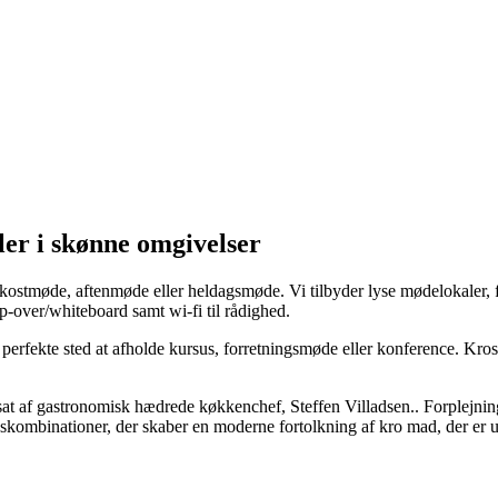
er i skønne omgivelser
stmøde, aftenmøde eller heldagsmøde. Vi tilbyder lyse mødelokaler, for
ip-over/whiteboard samt wi-fi til rådighed.
erfekte sted at afholde kursus, forretningsmøde eller konference. Krostu
sat af gastronomisk hædrede køkkenchef, Steffen Villadsen.. Forplejn
mbinationer, der skaber en moderne fortolkning af kro mad, der er ud