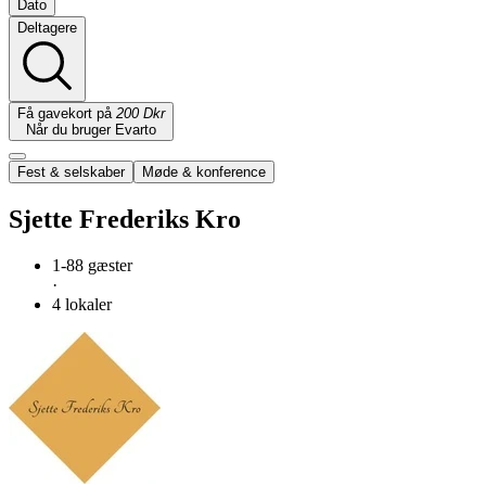
Dato
Deltagere
Få gavekort på
200 Dkr
Når du bruger Evarto
Fest & selskaber
Møde & konference
Sjette Frederiks Kro
1-88 gæster
·
4 lokaler