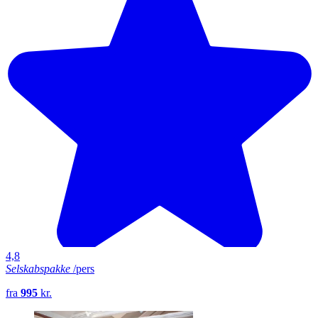
4,8
Selskabspakke
/pers
fra
995
kr.