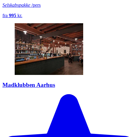
Selskabspakke
/pers
fra
995
kr.
Madklubben Aarhus