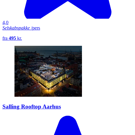
4,0
Selskabspakke
/pers
fra
495
kr.
Salling Rooftop Aarhus