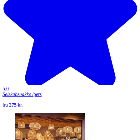
5,0
Selskabspakke
/pers
fra
275
kr.