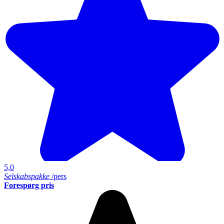
5,0
Selskabspakke
/pers
Forespørg pris