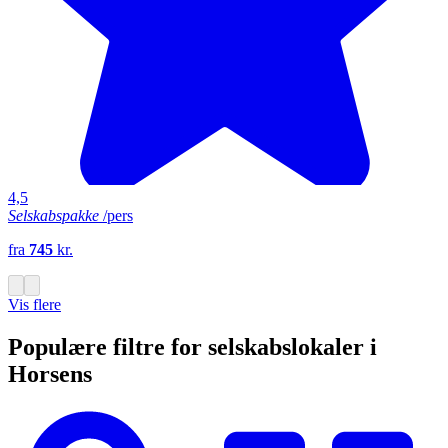
4,5
Selskabspakke
/pers
fra
745
kr.
Vis flere
Populære filtre for selskabslokaler i
Horsens