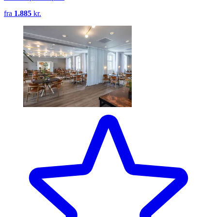
fra
1.885
kr.