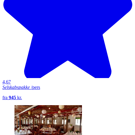
4,67
Selskabspakke
/pers
fra
945
kr.