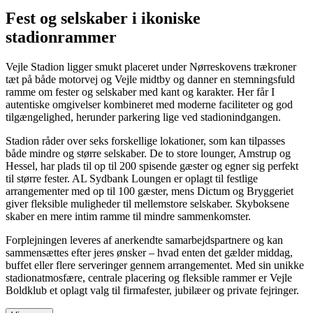
Fest og selskaber i ikoniske
stadionrammer
Vejle Stadion ligger smukt placeret under Nørreskovens trækroner
tæt på både motorvej og Vejle midtby og danner en stemningsfuld
ramme om fester og selskaber med kant og karakter. Her får I
autentiske omgivelser kombineret med moderne faciliteter og god
tilgængelighed, herunder parkering lige ved stadionindgangen.
Stadion råder over seks forskellige lokationer, som kan tilpasses
både mindre og større selskaber. De to store lounger, Amstrup og
Hessel, har plads til op til 200 spisende gæster og egner sig perfekt
til større fester. AL Sydbank Loungen er oplagt til festlige
arrangementer med op til 100 gæster, mens Dictum og Bryggeriet
giver fleksible muligheder til mellemstore selskaber. Skyboksene
skaber en mere intim ramme til mindre sammenkomster.
Forplejningen leveres af anerkendte samarbejdspartnere og kan
sammensættes efter jeres ønsker – hvad enten det gælder middag,
buffet eller flere serveringer gennem arrangementet. Med sin unikke
stadionatmosfære, centrale placering og fleksible rammer er Vejle
Boldklub et oplagt valg til firmafester, jubilæer og private fejringer.