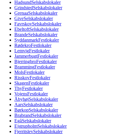
Hadsund
Selskabslokaler
Grindsted
Selskabslokaler
Grenaa
Selskabslokaler
Give
Selskabslokaler
Favrskov
Selskabslokaler
Ebeltoft
Selskabslokaler
Brande
Selskabslokaler
Syddanmark
Festlokaler
Rødekro
Festlokaler
Lemvig
Festlokaler
Jammerbugt
Festlokaler
Bjerringbro
Festlokaler
Bramming
Festlokaler
Mols
Festlokaler
Risskov
Festlokaler
Skagen
Festlokaler
Thy
Festlokaler
Vojens
Festlokaler
Åbyhøj
Selskabslokaler
Aars
Selskabslokaler
Børkop
Selskabslokaler
Brabrand
Selskabslokaler
Egå
Selskabslokaler
Ejstrupholm
Selskabslokaler
Fjerritslev
Selskabslokaler