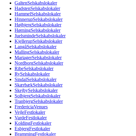
Galten
Selskabslokaler
Hadsten
Selskabslokaler
Hammel
Selskabslokaler
Hinnerup
Selskabslokaler
Højbjerg
Selskabslokaler
Hørning
Selskabslokaler
Juelsminde
Selskabslokaler
Kjellerup
Selskabslokaler
Langå
Selskabslokaler
Malling
Selskabslokaler
Mariager
Selskabslokaler
Nordborg
Selskabslokaler
Ribe
Selskabslokaler
Ry
Selskabslokaler
Sindal
Selskabslokaler
Skærbæk
Selskabslokaler
Skejby
Selskabslokaler
Solbjerg
Selskabslokaler
Tranbjerg
Selskabslokaler
Fredericia
Venues
Vejle
Festlokaler
Varde
Festlokaler
Kolding
Festlokaler
Esbjerg
Festlokaler
Bramming
Festlokaler