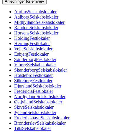
Anledninger for erhverv
Aarhus
Selskabslokaler
Aalborg
Selskabslokaler
Midtjylland
Selskabslokaler
Randers
Selskabslokaler
Horsens
Selskabslokaler
Kolding
Festlokaler
Herning
Festlokaler
Vejle
Selskabslokaler
Esbjerg
Festlokaler
Sønderborg
Festlokaler
Viborg
Selskabslokaler
Skanderborg
Selskabslokaler
Holstebro
Festlokaler
Silkeborg
Festlokaler
Djursland
Selskabslokaler
Fredericia
Festlokaler
Nordjylland
Selskabslokaler
Østjylland
Selskabslokaler
Skive
Selskabslokaler
Jylland
Selskabslokaler
Frederikshavn
Selskabslokaler
Brønderslev
Selskabslokaler
Tilts
Selskabslokaler