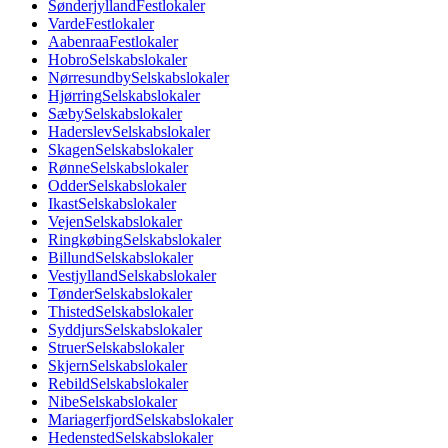
Sønderjylland
Festlokaler
Varde
Festlokaler
Aabenraa
Festlokaler
Hobro
Selskabslokaler
Nørresundby
Selskabslokaler
Hjørring
Selskabslokaler
Sæby
Selskabslokaler
Haderslev
Selskabslokaler
Skagen
Selskabslokaler
Rønne
Selskabslokaler
Odder
Selskabslokaler
Ikast
Selskabslokaler
Vejen
Selskabslokaler
Ringkøbing
Selskabslokaler
Billund
Selskabslokaler
Vestjylland
Selskabslokaler
Tønder
Selskabslokaler
Thisted
Selskabslokaler
Syddjurs
Selskabslokaler
Struer
Selskabslokaler
Skjern
Selskabslokaler
Rebild
Selskabslokaler
Nibe
Selskabslokaler
Mariagerfjord
Selskabslokaler
Hedensted
Selskabslokaler