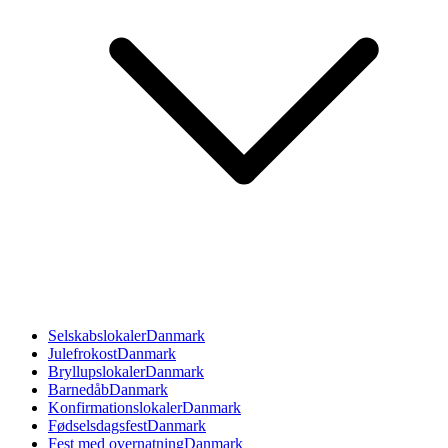
Selskabslokaler
Danmark
Julefrokost
Danmark
Bryllupslokaler
Danmark
Barnedåb
Danmark
Konfirmationslokaler
Danmark
Fødselsdagsfest
Danmark
Fest med overnatning
Danmark