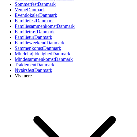
Sommerfest
Danmark
Venue
Danmark
Eventlokaler
Danmark
Familiefest
Danmark
Familiesammenkomst
Danmark
Familietræf
Danmark
Familietur
Danmark
Familieweekend
Danmark
Sammenkomst
Danmark
Mindehøjtidelighed
Danmark
Mindesammenkomst
Danmark
Traktement
Danmark
Nytårsfest
Danmark
Vis mere