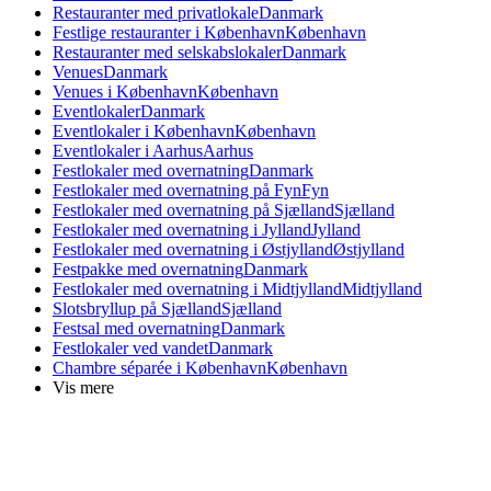
Restauranter med privatlokale
Danmark
Festlige restauranter i København
København
Restauranter med selskabslokaler
Danmark
Venues
Danmark
Venues i København
København
Eventlokaler
Danmark
Eventlokaler i København
København
Eventlokaler i Aarhus
Aarhus
Festlokaler med overnatning
Danmark
Festlokaler med overnatning på Fyn
Fyn
Festlokaler med overnatning på Sjælland
Sjælland
Festlokaler med overnatning i Jylland
Jylland
Festlokaler med overnatning i Østjylland
Østjylland
Festpakke med overnatning
Danmark
Festlokaler med overnatning i Midtjylland
Midtjylland
Slotsbryllup på Sjælland
Sjælland
Festsal med overnatning
Danmark
Festlokaler ved vandet
Danmark
Chambre séparée i København
København
Vis mere