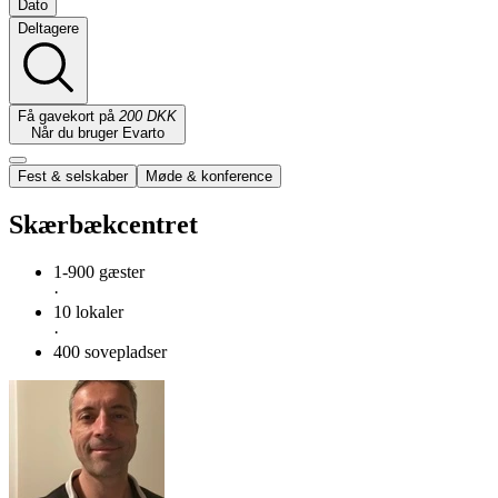
Dato
Deltagere
Få gavekort på
200 DKK
Når du bruger Evarto
Fest & selskaber
Møde & konference
Skærbækcentret
1-900 gæster
·
10 lokaler
·
400 sovepladser