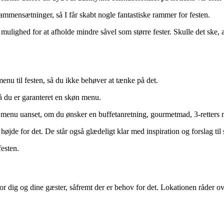
mmensætninger, så I får skabt nogle fantastiske rammer for festen.
lighed for at afholde mindre såvel som større fester. Skulle det ske, at 
enu til festen, så du ikke behøver at tænke på det.
å du er garanteret en skøn menu.
 menu uanset, om du ønsker en buffetanretning, gourmetmad, 3-retters m
højde for det. De står også glædeligt klar med inspiration og forslag t
festen.
 for dig og dine gæster, såfremt der er behov for det. Lokationen råder