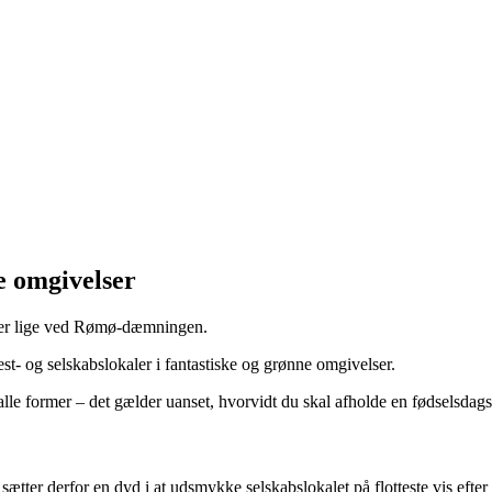
e omgivelser
elser lige ved Rømø-dæmningen.
st- og selskabslokaler i fantastiske og grønne omgivelser.
 alle former – det gælder uanset, hvorvidt du skal afholde en fødselsdagsf
ætter derfor en dyd i at udsmykke selskabslokalet på flotteste vis efter