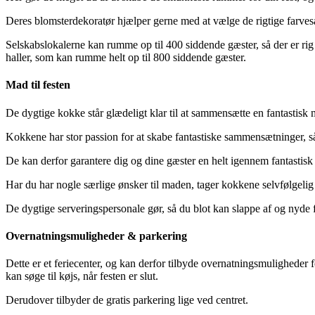
Deres blomsterdekoratør hjælper gerne med at vælge de rigtige farvesa
Selskabslokalerne kan rumme op til 400 siddende gæster, så der er rig mu
haller, som kan rumme helt op til 800 siddende gæster.
Mad til festen
De dygtige kokke står glædeligt klar til at sammensætte en fantastisk m
Kokkene har stor passion for at skabe fantastiske sammensætninger, s
De kan derfor garantere dig og dine gæster en helt igennem fantastisk
Har du har nogle særlige ønsker til maden, tager kokkene selvfølgelig 
De dygtige serveringspersonale gør, så du blot kan slappe af og nyde 
Overnatningsmuligheder & parkering
Dette er et feriecenter, og kan derfor tilbyde overnatningsmuligheder
kan søge til køjs, når festen er slut.
Derudover tilbyder de gratis parkering lige ved centret.