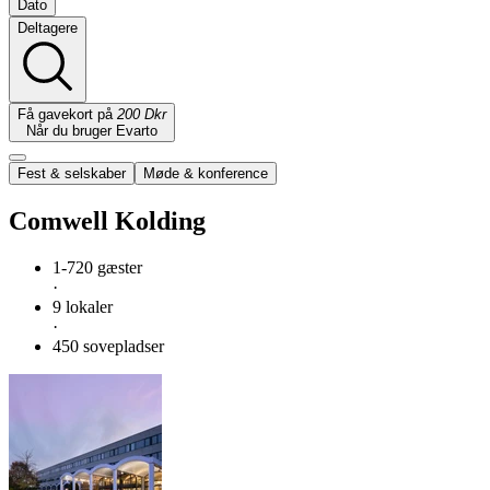
Dato
Deltagere
Få gavekort på
200 Dkr
Når du bruger Evarto
Fest & selskaber
Møde & konference
Comwell Kolding
1-720 gæster
·
9 lokaler
·
450 sovepladser