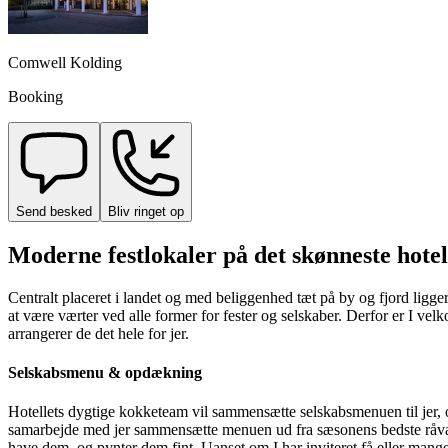
Comwell Kolding
Booking
Send besked
Bliv ringet op
Moderne festlokaler på det skønneste hotel
Centralt placeret i landet og med beliggenhed tæt på by og fjord ligg
at være værter ved alle former for fester og selskaber. Derfor er I vel
arrangerer de det hele for jer.
Selskabsmenu & opdækning
Hotellets dygtige kokketeam vil sammensætte selskabsmenuen til jer, o
samarbejde med jer sammensætte menuen ud fra sæsonens bedste råvarer. 
have dem, og pynter dem fint. Uanset om I har inviteret få eller mange g