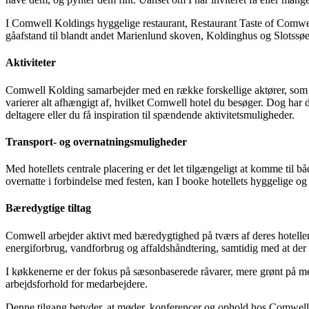
I Comwell Koldings hyggelige restaurant, Restaurant Taste of Comwel
gåafstand til blandt andet Marienlund skoven, Koldinghus og Slotssøen
Aktiviteter
Comwell Kolding samarbejder med en række forskellige aktører, som h
varierer alt afhængigt af, hvilket Comwell hotel du besøger. Dog har 
deltagere eller du få inspiration til spændende aktivitetsmuligheder.
Transport- og overnatningsmuligheder
Med hotellets centrale placering er det let tilgængeligt at komme til bå
overnatte i forbindelse med festen, kan I booke hotellets hyggelige og
Bæredygtige tiltag
Comwell arbejder aktivt med bæredygtighed på tværs af deres hotelle
energiforbrug, vandforbrug og affaldshåndtering, samtidig med at der
I køkkenerne er der fokus på sæsonbaserede råvarer, mere grønt på men
arbejdsforhold for medarbejdere.
Denne tilgang betyder, at møder, konferencer og ophold hos Comwell 