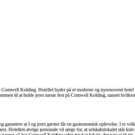
er Comwell Kolding. Hotellet byder på et moderne og nyrenoveret hotel m
kommen til at holde jeres næste fest på Comwell Kolding, uanset hvilken 
g garantere at I og jeres gæster får en gastronomisk oplevelse. I er vel
Hotellets øvrige personale vil sørge for, at selskabslokalet står kniv 
æster, så har Comwell Kolding uden tvivl et lokale, der passer til jer, d