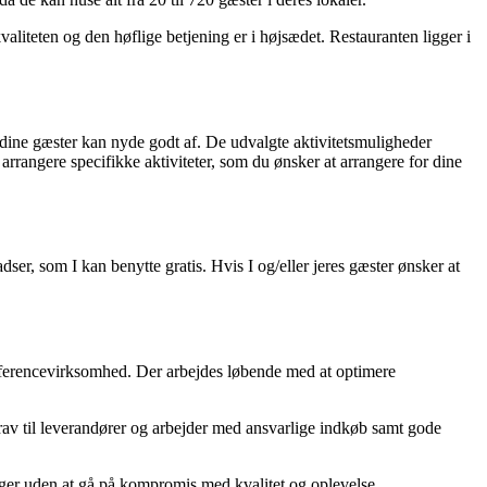
teten og den høflige betjening er i højsædet. Restauranten ligger i
ine gæster kan nyde godt af. De udvalgte aktivitetsmuligheder
rrangere specifikke aktiviteter, som du ønsker at arrangere for dine
dser, som I kan benytte gratis. Hvis I og/eller jeres gæster ønsker at
onferencevirksomhed. Der arbejdes løbende med at optimere
rav til leverandører og arbejder med ansvarlige indkøb samt gode
ger uden at gå på kompromis med kvalitet og oplevelse.