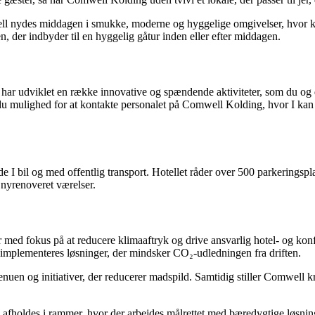
l nydes middagen i smukke, moderne og hyggelige omgivelser, hvor kvali
, der indbyder til en hyggelig gåtur inden eller efter middagen.
ar udviklet en række innovative og spændende aktiviteter, som du og d
du mulighed for at kontakte personalet på Comwell Kolding, hvor I kan a
de I bil og med offentlig transport. Hotellet råder over 500 parkeringspla
 nyrenoveret værelser.
r med fokus på at reducere klimaaftryk og drive ansvarlig hotel- og k
 implementeres løsninger, der mindsker CO₂-udledningen fra driften.
uen og initiativer, der reducerer madspild. Samtidig stiller Comwell k
afholdes i rammer, hvor der arbejdes målrettet med bæredygtige løsnin