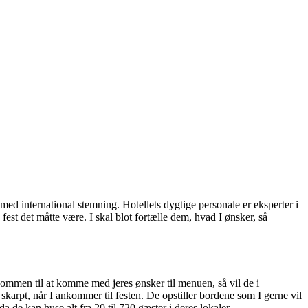
ed international stemning. Hotellets dygtige personale er eksperter i
fest det måtte være. I skal blot fortælle dem, hvad I ønsker, så
kommen til at komme med jeres ønsker til menuen, så vil de i
skarpt, når I ankommer til festen. De opstiller bordene som I gerne vil
a de kan huse alt fra 20 til 720 gæster i deres lokaler.