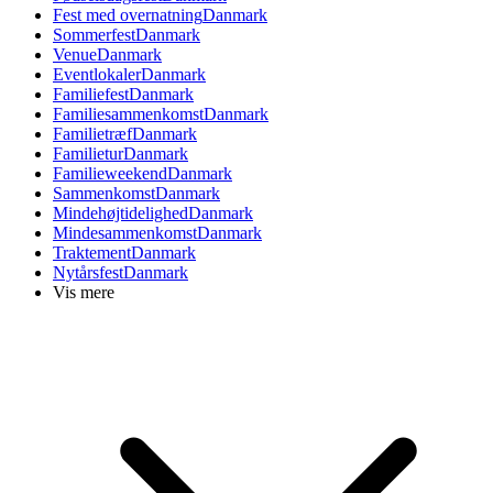
Fest med overnatning
Danmark
Sommerfest
Danmark
Venue
Danmark
Eventlokaler
Danmark
Familiefest
Danmark
Familiesammenkomst
Danmark
Familietræf
Danmark
Familietur
Danmark
Familieweekend
Danmark
Sammenkomst
Danmark
Mindehøjtidelighed
Danmark
Mindesammenkomst
Danmark
Traktement
Danmark
Nytårsfest
Danmark
Vis mere