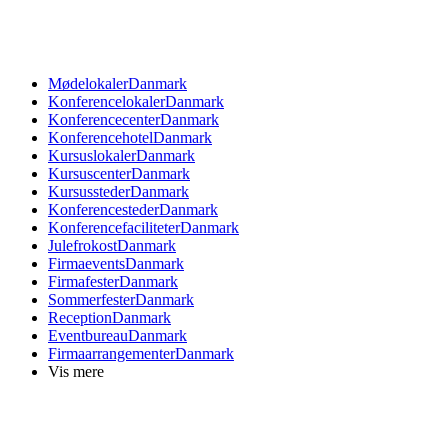
Mødelokaler
Danmark
Konferencelokaler
Danmark
Konferencecenter
Danmark
Konferencehotel
Danmark
Kursuslokaler
Danmark
Kursuscenter
Danmark
Kursussteder
Danmark
Konferencesteder
Danmark
Konferencefaciliteter
Danmark
Julefrokost
Danmark
Firmaevents
Danmark
Firmafester
Danmark
Sommerfester
Danmark
Reception
Danmark
Eventbureau
Danmark
Firmaarrangementer
Danmark
Vis mere