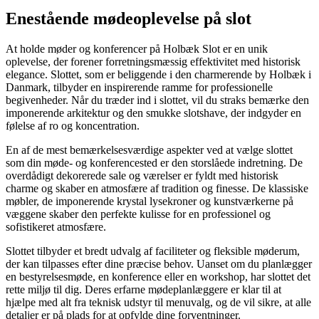
Enestående mødeoplevelse på slot
At holde møder og konferencer på Holbæk Slot er en unik
oplevelse, der forener forretningsmæssig effektivitet med historisk
elegance. Slottet, som er beliggende i den charmerende by Holbæk i
Danmark, tilbyder en inspirerende ramme for professionelle
begivenheder. Når du træder ind i slottet, vil du straks bemærke den
imponerende arkitektur og den smukke slotshave, der indgyder en
følelse af ro og koncentration.
En af de mest bemærkelsesværdige aspekter ved at vælge slottet
som din møde- og konferencested er den storslåede indretning. De
overdådigt dekorerede sale og værelser er fyldt med historisk
charme og skaber en atmosfære af tradition og finesse. De klassiske
møbler, de imponerende krystal lysekroner og kunstværkerne på
væggene skaber den perfekte kulisse for en professionel og
sofistikeret atmosfære.
Slottet tilbyder et bredt udvalg af faciliteter og fleksible møderum,
der kan tilpasses efter dine præcise behov. Uanset om du planlægger
en bestyrelsesmøde, en konference eller en workshop, har slottet det
rette miljø til dig. Deres erfarne mødeplanlæggere er klar til at
hjælpe med alt fra teknisk udstyr til menuvalg, og de vil sikre, at alle
detaljer er på plads for at opfylde dine forventninger.