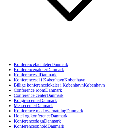
Konferencefaciliteter
Danmark
Konferencepakker
Danmark
Konferencesal
Danmark
Konferencesal i København
København
Billige konferencelokaler i København
København
Conference room
Danmark
Conference center
Danmark
Kongrescenter
Danmark
Messecenter
Danmark
Konference med overnatning
Danmark
Hotel og konference
Danmark
Konferencedøgn
Danmark
Konferenceophold
Danmark