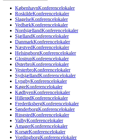
København
Konferencelokaler
Roskilde
Konferencelokaler
Slagelse
Konferencelokaler
Vedbæk
Konferencelokaler
Nordsjælland
Konferencelokaler
Sjælland
Konferencelokaler
Danmark
Konferencelokaler
Næstved
Konferencelokaler
Helsingborg
Konferencelokaler
Glostrup
Konferencelokaler
Østerbro
Konferencelokaler
Vesterbro
Konferencelokaler
Sydsjælland
Konferencelokaler
Lyngby
Konferencelokaler
Køge
Konferencelokaler
Kødbyen
Konferencelokaler
Hillerød
Konferencelokaler
Frederiksberg
Konferencelokaler
Sønderborg
Konferencelokaler
Ringsted
Konferencelokaler
Valby
Konferencelokaler
Amager
Konferencelokaler
Korsør
Konferencelokaler
Vordingborg
Konferencelokaler