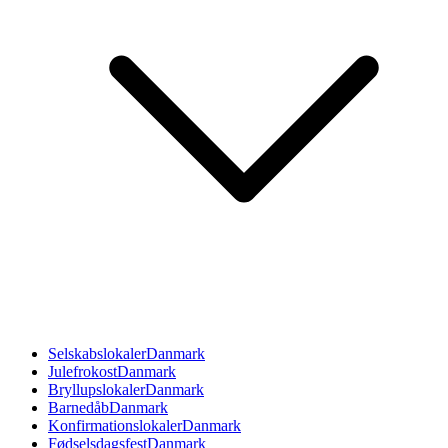
Selskabslokaler
Danmark
Julefrokost
Danmark
Bryllupslokaler
Danmark
Barnedåb
Danmark
Konfirmationslokaler
Danmark
Fødselsdagsfest
Danmark