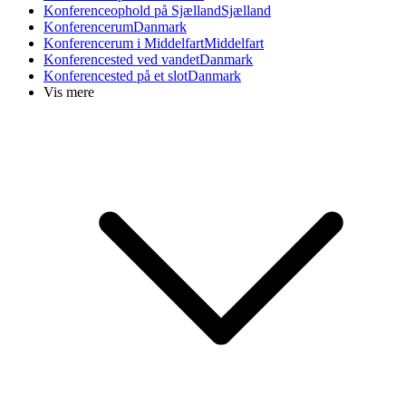
Konferenceophold på Sjælland
Sjælland
Konferencerum
Danmark
Konferencerum i Middelfart
Middelfart
Konferencested ved vandet
Danmark
Konferencested på et slot
Danmark
Vis mere