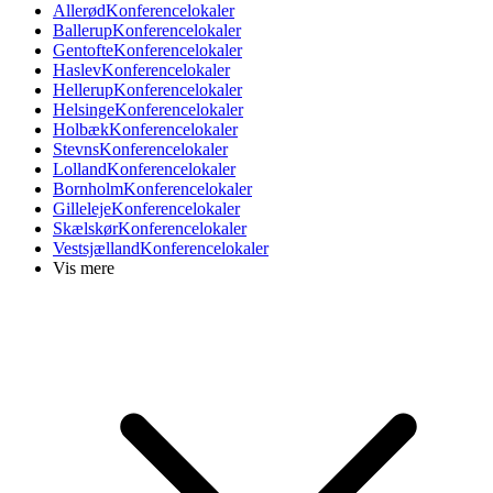
Allerød
Konferencelokaler
Ballerup
Konferencelokaler
Gentofte
Konferencelokaler
Haslev
Konferencelokaler
Hellerup
Konferencelokaler
Helsinge
Konferencelokaler
Holbæk
Konferencelokaler
Stevns
Konferencelokaler
Lolland
Konferencelokaler
Bornholm
Konferencelokaler
Gilleleje
Konferencelokaler
Skælskør
Konferencelokaler
Vestsjælland
Konferencelokaler
Vis mere