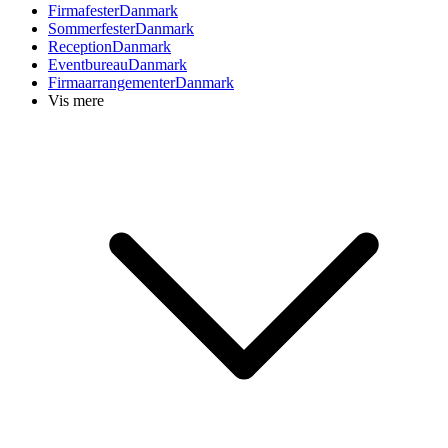
Firmafester
Danmark
Sommerfester
Danmark
Reception
Danmark
Eventbureau
Danmark
Firmaarrangementer
Danmark
Vis mere