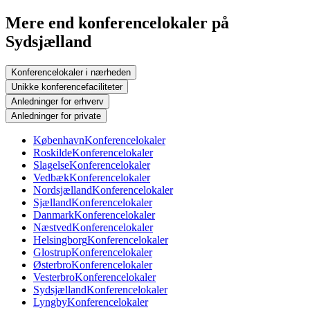
Mere end konferencelokaler på
Sydsjælland
Konferencelokaler i nærheden
Unikke konferencefaciliteter
Anledninger for erhverv
Anledninger for private
København
Konferencelokaler
Roskilde
Konferencelokaler
Slagelse
Konferencelokaler
Vedbæk
Konferencelokaler
Nordsjælland
Konferencelokaler
Sjælland
Konferencelokaler
Danmark
Konferencelokaler
Næstved
Konferencelokaler
Helsingborg
Konferencelokaler
Glostrup
Konferencelokaler
Østerbro
Konferencelokaler
Vesterbro
Konferencelokaler
Sydsjælland
Konferencelokaler
Lyngby
Konferencelokaler