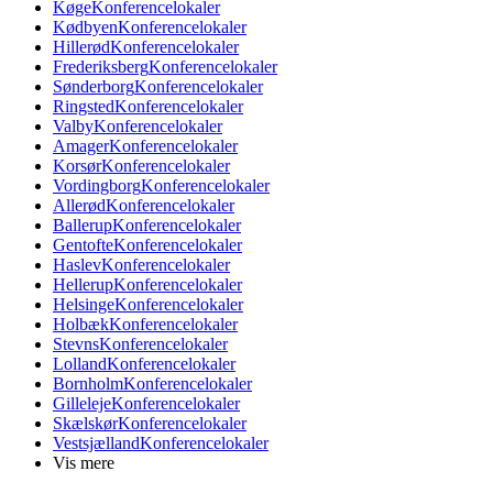
Køge
Konferencelokaler
Kødbyen
Konferencelokaler
Hillerød
Konferencelokaler
Frederiksberg
Konferencelokaler
Sønderborg
Konferencelokaler
Ringsted
Konferencelokaler
Valby
Konferencelokaler
Amager
Konferencelokaler
Korsør
Konferencelokaler
Vordingborg
Konferencelokaler
Allerød
Konferencelokaler
Ballerup
Konferencelokaler
Gentofte
Konferencelokaler
Haslev
Konferencelokaler
Hellerup
Konferencelokaler
Helsinge
Konferencelokaler
Holbæk
Konferencelokaler
Stevns
Konferencelokaler
Lolland
Konferencelokaler
Bornholm
Konferencelokaler
Gilleleje
Konferencelokaler
Skælskør
Konferencelokaler
Vestsjælland
Konferencelokaler
Vis mere