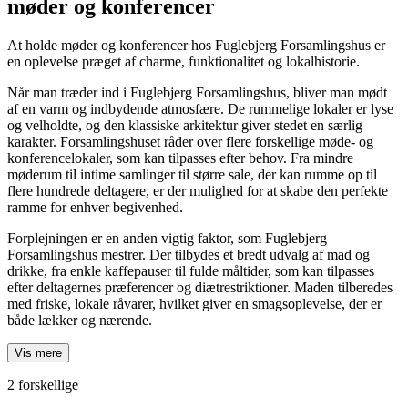
møder og konferencer
At holde møder og konferencer hos Fuglebjerg Forsamlingshus er
en oplevelse præget af charme, funktionalitet og lokalhistorie.
Når man træder ind i Fuglebjerg Forsamlingshus, bliver man mødt
af en varm og indbydende atmosfære. De rummelige lokaler er lyse
og velholdte, og den klassiske arkitektur giver stedet en særlig
karakter. Forsamlingshuset råder over flere forskellige møde- og
konferencelokaler, som kan tilpasses efter behov. Fra mindre
møderum til intime samlinger til større sale, der kan rumme op til
flere hundrede deltagere, er der mulighed for at skabe den perfekte
ramme for enhver begivenhed.
Forplejningen er en anden vigtig faktor, som Fuglebjerg
Forsamlingshus mestrer. Der tilbydes et bredt udvalg af mad og
drikke, fra enkle kaffepauser til fulde måltider, som kan tilpasses
efter deltagernes præferencer og diætrestriktioner. Maden tilberedes
med friske, lokale råvarer, hvilket giver en smagsoplevelse, der er
både lækker og nærende.
Vis mere
2 forskellige