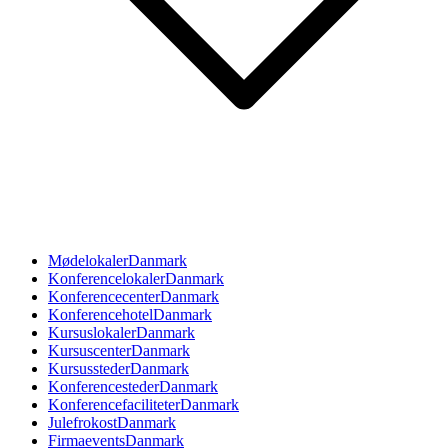
Mødelokaler
Danmark
Konferencelokaler
Danmark
Konferencecenter
Danmark
Konferencehotel
Danmark
Kursuslokaler
Danmark
Kursuscenter
Danmark
Kursussteder
Danmark
Konferencesteder
Danmark
Konferencefaciliteter
Danmark
Julefrokost
Danmark
Firmaevents
Danmark