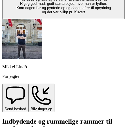
Rigtig god mad, godt samarbejde, hvor han er lydhør.
Kom dagen før og pyntede op og dagen efter til oprydning
og det var billigt pr. Kuvert
Mikkel Lindö
Forpagter
Send besked
Bliv ringet op
Indbydende og rummelige rammer til