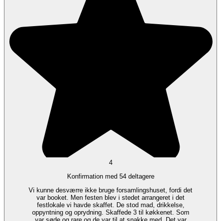
4
Konfirmation med 54 deltagere
Vi kunne desværre ikke bruge forsamlingshuset, fordi det
var booket. Men festen blev i stedet arrangeret i det
festlokale vi havde skaffet. De stod mad, drikkelse,
oppyntning og oprydning. Skaffede 3 til køkkenet. Som
var søde og rare og de var til at snakke med. Det var