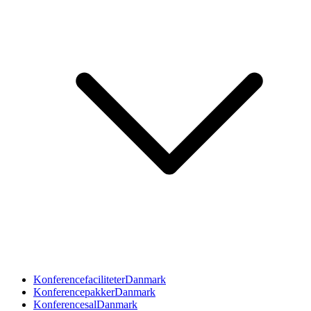
Konferencefaciliteter
Danmark
Konferencepakker
Danmark
Konferencesal
Danmark