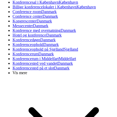
Konferencesal i København
København
Billige konferencelokaler i København
København
Conference room
Danmark
Conference center
Danmark
Kongrescenter
Danmark
Messecenter
Danmark
Konference med overnatning
Danmark
Hotel og konference
Danmark
Konferencedøgn
Danmark
Konferenceophold
Danmark
Konferenceophold på Sjælland
Sjælland
Konferencerum
Danmark
Konferencerum i Middelfart
Middelfart
Konferencested ved vandet
Danmark
Konferencested på et slot
Danmark
Vis mere