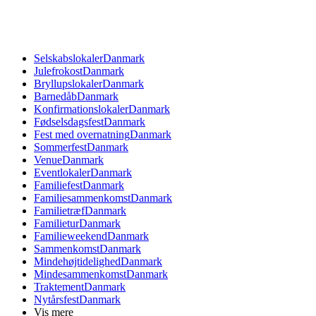
Selskabslokaler
Danmark
Julefrokost
Danmark
Bryllupslokaler
Danmark
Barnedåb
Danmark
Konfirmationslokaler
Danmark
Fødselsdagsfest
Danmark
Fest med overnatning
Danmark
Sommerfest
Danmark
Venue
Danmark
Eventlokaler
Danmark
Familiefest
Danmark
Familiesammenkomst
Danmark
Familietræf
Danmark
Familietur
Danmark
Familieweekend
Danmark
Sammenkomst
Danmark
Mindehøjtidelighed
Danmark
Mindesammenkomst
Danmark
Traktement
Danmark
Nytårsfest
Danmark
Vis mere