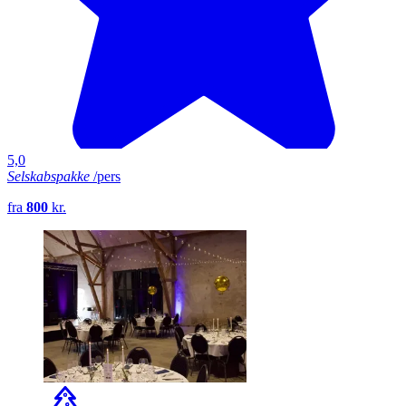
5,0
Selskabspakke
/pers
fra
800
kr.