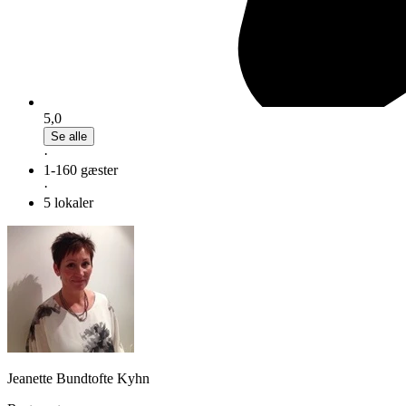
5,0
Se alle
·
1-160 gæster
·
5 lokaler
Jeanette Bundtofte Kyhn