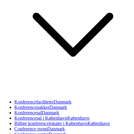
Konferencefaciliteter
Danmark
Konferencepakker
Danmark
Konferencesal
Danmark
Konferencesal i København
København
Billige konferencelokaler i København
København
Conference room
Danmark