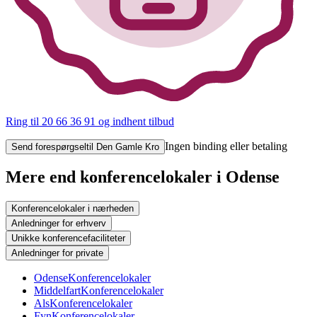
Ring til 20 66 36 91
og indhent tilbud
Ingen binding eller betaling
Send forespørgsel
til Den Gamle Kro
Mere end konferencelokaler i Odense
Konferencelokaler i nærheden
Anledninger for erhverv
Unikke konferencefaciliteter
Anledninger for private
Odense
Konferencelokaler
Middelfart
Konferencelokaler
Als
Konferencelokaler
Fyn
Konferencelokaler