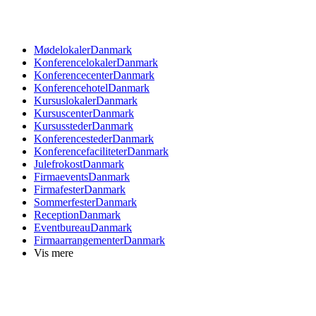
Mødelokaler
Danmark
Konferencelokaler
Danmark
Konferencecenter
Danmark
Konferencehotel
Danmark
Kursuslokaler
Danmark
Kursuscenter
Danmark
Kursussteder
Danmark
Konferencesteder
Danmark
Konferencefaciliteter
Danmark
Julefrokost
Danmark
Firmaevents
Danmark
Firmafester
Danmark
Sommerfester
Danmark
Reception
Danmark
Eventbureau
Danmark
Firmaarrangementer
Danmark
Vis mere