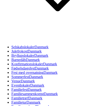
Selskabslokaler
Danmark
Julefrokost
Danmark
Bryllupslokaler
Danmark
Barnedåb
Danmark
Konfirmationslokaler
Danmark
Fødselsdagsfest
Danmark
Fest med overnatning
Danmark
Sommerfest
Danmark
Venue
Danmark
Eventlokaler
Danmark
Familiefest
Danmark
Familiesammenkomst
Danmark
Familietræf
Danmark
Familietur
Danmark