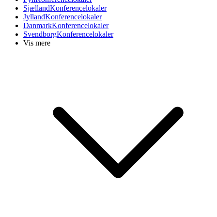
Sjælland
Konferencelokaler
Jylland
Konferencelokaler
Danmark
Konferencelokaler
Svendborg
Konferencelokaler
Vis mere