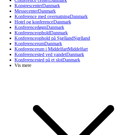
Conference center
Danmark
Kongrescenter
Danmark
Messecenter
Danmark
Konference med overnatning
Danmark
Hotel og konference
Danmark
Konferencedøgn
Danmark
Konferenceophold
Danmark
Konferenceophold på Sjælland
Sjælland
Konferencerum
Danmark
Konferencerum i Middelfart
Middelfart
Konferencested ved vandet
Danmark
Konferencested på et slot
Danmark
Vis mere