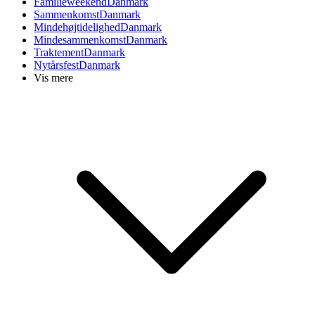
Familieweekend
Danmark
Sammenkomst
Danmark
Mindehøjtidelighed
Danmark
Mindesammenkomst
Danmark
Traktement
Danmark
Nytårsfest
Danmark
Vis mere