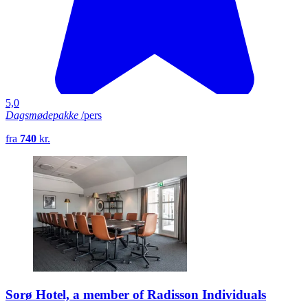
5,0
Dagsmødepakke
/pers
fra
740
kr.
Sorø Hotel, a member of Radisson Individuals