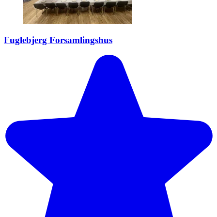
Fuglebjerg Forsamlingshus