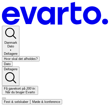
Danmark
Dato
•
Deltagere
Hvor skal det afholdes?
Dato
Deltagere
Få gavekort på
200 kr.
Når du bruger Evarto
Fest & selskaber
Møde & konference