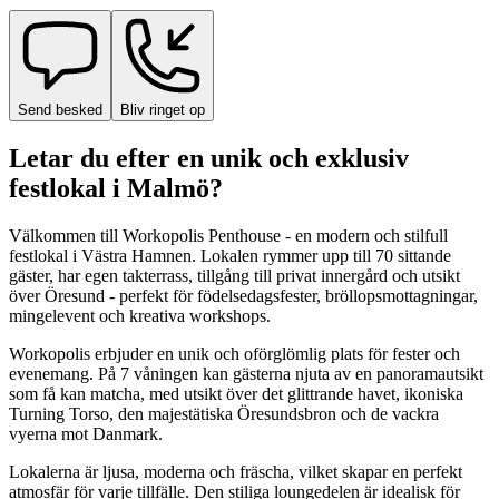
Send besked
Bliv ringet op
Letar du efter en unik och exklusiv
festlokal i Malmö?
Välkommen till Workopolis Penthouse - en modern och stilfull
festlokal i Västra Hamnen. Lokalen rymmer upp till 70 sittande
gäster, har egen takterrass, tillgång till privat innergård och utsikt
över Öresund - perfekt för födelsedagsfester, bröllopsmottagningar,
mingelevent och kreativa workshops.
Workopolis erbjuder en unik och oförglömlig plats för fester och
evenemang. På 7 våningen kan gästerna njuta av en panoramautsikt
som få kan matcha, med utsikt över det glittrande havet, ikoniska
Turning Torso, den majestätiska Öresundsbron och de vackra
vyerna mot Danmark.
Lokalerna är ljusa, moderna och fräscha, vilket skapar en perfekt
atmosfär för varje tillfälle. Den stiliga loungedelen är idealisk för