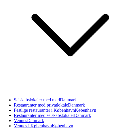
Selskabslokaler med mad
Danmark
Restauranter med privatlokale
Danmark
Festlige restauranter i København
København
Restauranter med selskabslokaler
Danmark
Venues
Danmark
Venues i København
København