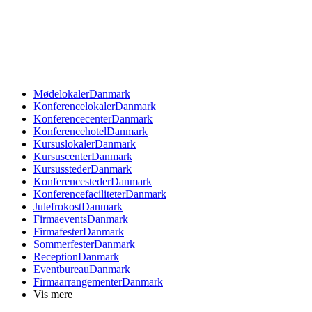
Mødelokaler
Danmark
Konferencelokaler
Danmark
Konferencecenter
Danmark
Konferencehotel
Danmark
Kursuslokaler
Danmark
Kursuscenter
Danmark
Kursussteder
Danmark
Konferencesteder
Danmark
Konferencefaciliteter
Danmark
Julefrokost
Danmark
Firmaevents
Danmark
Firmafester
Danmark
Sommerfester
Danmark
Reception
Danmark
Eventbureau
Danmark
Firmaarrangementer
Danmark
Vis mere