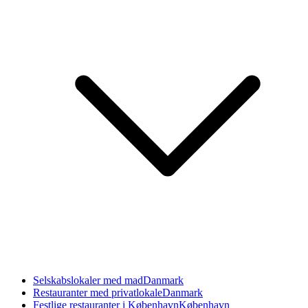
Selskabslokaler med mad
Danmark
Restauranter med privatlokale
Danmark
Festlige restauranter i København
København