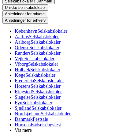
Selskabslokaler i Danmark
Unikke selskabslokaler
Anledninger for private
Anledninger for erhverv
København
Selskabslokaler
Aarhus
Selskabslokaler
Aalborg
Selskabslokaler
Odense
Selskabslokaler
Randers
Selskabslokaler
Vejle
Selskabslokaler
Viborg
Selskabslokaler
Holbæk
Selskabslokaler
Køge
Selskabslokaler
Fredericia
Selskabslokaler
Horsens
Selskabslokaler
Ringsted
Selskabslokaler
Slagelse
Selskabslokaler
Fyn
Selskabslokaler
Sjælland
Selskabslokaler
Nordsjælland
Selskabslokaler
Danmark
Festsale
Horsens
Fødselsdagsfest
Vis mere