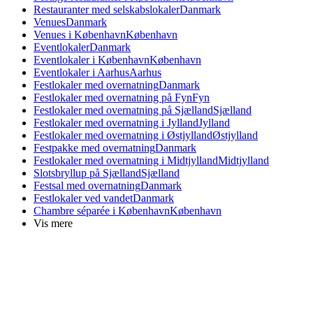
Restauranter med selskabslokaler
Danmark
Venues
Danmark
Venues i København
København
Eventlokaler
Danmark
Eventlokaler i København
København
Eventlokaler i Aarhus
Aarhus
Festlokaler med overnatning
Danmark
Festlokaler med overnatning på Fyn
Fyn
Festlokaler med overnatning på Sjælland
Sjælland
Festlokaler med overnatning i Jylland
Jylland
Festlokaler med overnatning i Østjylland
Østjylland
Festpakke med overnatning
Danmark
Festlokaler med overnatning i Midtjylland
Midtjylland
Slotsbryllup på Sjælland
Sjælland
Festsal med overnatning
Danmark
Festlokaler ved vandet
Danmark
Chambre séparée i København
København
Vis mere