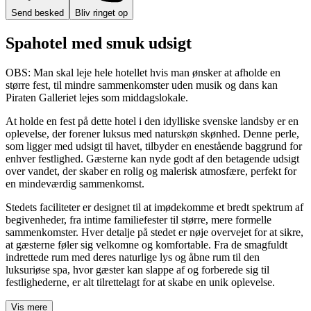
Send besked
Bliv ringet op
Spahotel med smuk udsigt
OBS: Man skal leje hele hotellet hvis man ønsker at afholde en
større fest, til mindre sammenkomster uden musik og dans kan
Piraten Galleriet lejes som middagslokale.
At holde en fest på dette hotel i den idylliske svenske landsby er en
oplevelse, der forener luksus med naturskøn skønhed. Denne perle,
som ligger med udsigt til havet, tilbyder en enestående baggrund for
enhver festlighed. Gæsterne kan nyde godt af den betagende udsigt
over vandet, der skaber en rolig og malerisk atmosfære, perfekt for
en mindeværdig sammenkomst.
Stedets faciliteter er designet til at imødekomme et bredt spektrum af
begivenheder, fra intime familiefester til større, mere formelle
sammenkomster. Hver detalje på stedet er nøje overvejet for at sikre,
at gæsterne føler sig velkomne og komfortable. Fra de smagfuldt
indrettede rum med deres naturlige lys og åbne rum til den
luksuriøse spa, hvor gæster kan slappe af og forberede sig til
festlighederne, er alt tilrettelagt for at skabe en unik oplevelse.
Vis mere