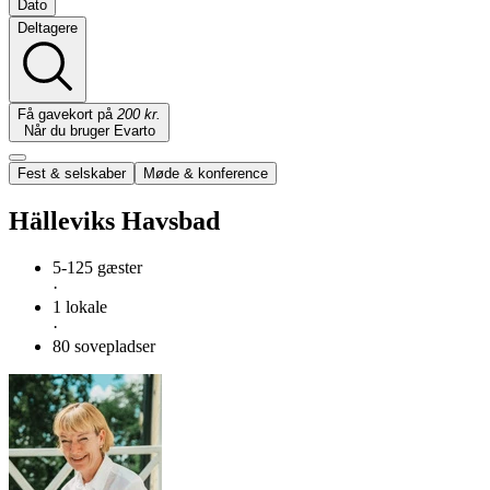
Dato
Deltagere
Få gavekort på
200 kr.
Når du bruger Evarto
Fest & selskaber
Møde & konference
Hälleviks Havsbad
5-125 gæster
·
1 lokale
·
80 sovepladser