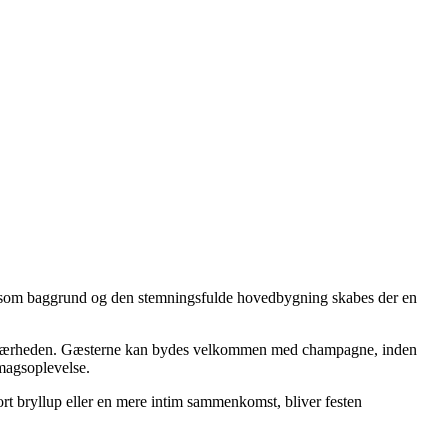
et som baggrund og den stemningsfulde hovedbygning skabes der en
er i nærheden. Gæsterne kan bydes velkommen med champagne, inden
smagsoplevelse.
ort bryllup eller en mere intim sammenkomst, bliver festen