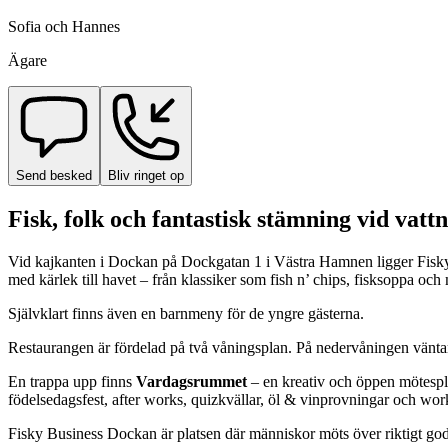
Sofia och Hannes
Ägare
Send besked
Bliv ringet op
Fisk, folk och fantastisk stämning vid vattn
Vid kajkanten i Dockan på Dockgatan 1 i Västra Hamnen ligger Fisky B
med kärlek till havet – från klassiker som fish n’ chips, fisksoppa och m
Självklart finns även en barnmeny för de yngre gästerna.
Restaurangen är fördelad på två våningsplan. På nedervåningen vänta
En trappa upp finns
Vardagsrummet
– en kreativ och öppen mötesplat
födelsedagsfest, after works, quizkvällar, öl & vinprovningar och wo
Fisky Business Dockan är platsen där människor möts över riktigt god m