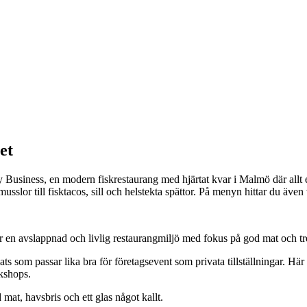
et
usiness, en modern fiskrestaurang med hjärtat kvar i Malmö där allt en
usslor till fisktacos, sill och helstekta spättor. På menyn hittar du även 
r en avslappnad och livlig restaurangmiljö med fokus på god mat och t
s som passar lika bra för företagsevent som privata tillställningar. Här
rkshops.
at, havsbris och ett glas något kallt.