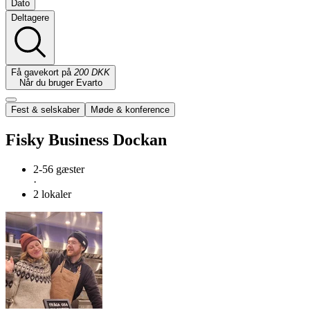
Dato
Deltagere
Få gavekort på
200 DKK
Når du bruger Evarto
Fest & selskaber
Møde & konference
Fisky Business Dockan
2-56 gæster
·
2 lokaler