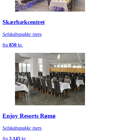
Skærbækcentret
Selskabspakke
/pers
fra
850
kr.
Enjoy Resorts Rømø
Selskabspakke
/pers
fra
2.145
kr.