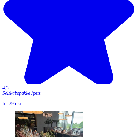
4,5
Selskabspakke
/pers
fra
795
kr.