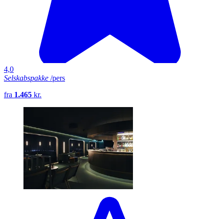
4,0
Selskabspakke
/pers
fra
1.465
kr.