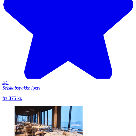
4,5
Selskabspakke
/pers
fra
375
kr.