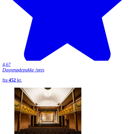
4,67
Dagsmødepakke
/pers
fra
452
kr.