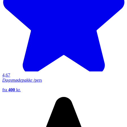
4,67
Dagsmødepakke
/pers
fra
400
kr.