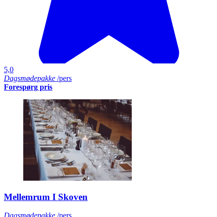
5,0
Dagsmødepakke
/pers
Forespørg pris
Mellemrum I Skoven
Dagsmødepakke
/pers