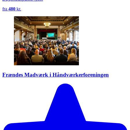
fra
480
kr.
Frændes Madværk i Håndværkerforeningen