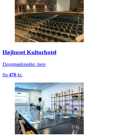
Højhuset Kulturhotel
Dagsmødepakke
/pers
fra
476
kr.