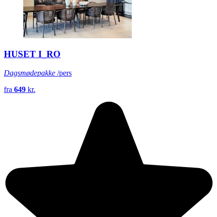
HUSET I_RO
Dagsmødepakke
/pers
fra
649
kr.