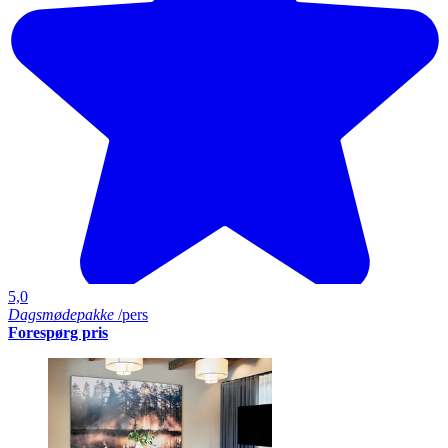
5,0
Dagsmødepakke
/pers
Forespørg pris