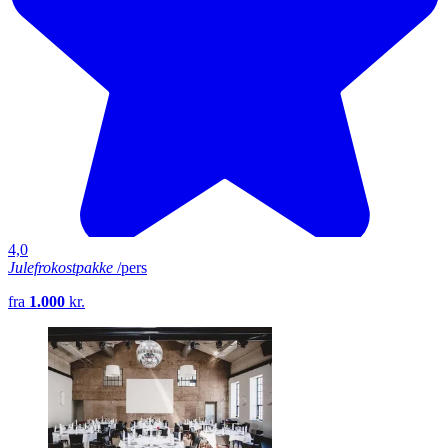
4,0
Julefrokostpakke
/pers
fra
1.000
kr.