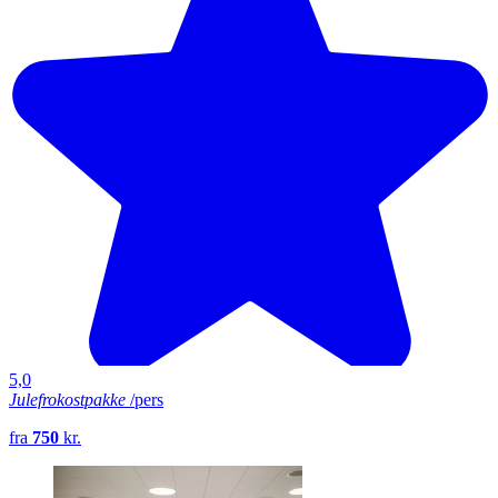
5,0
Julefrokostpakke
/pers
fra
750
kr.