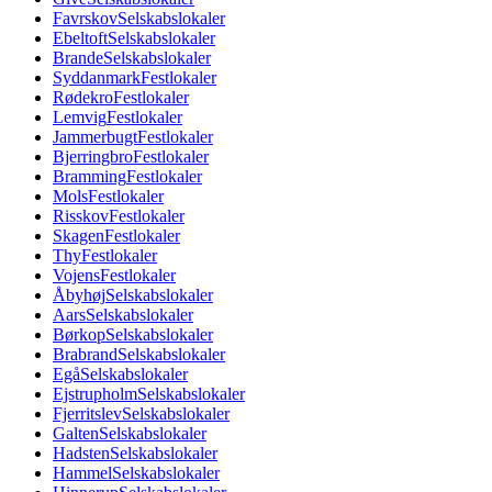
Favrskov
Selskabslokaler
Ebeltoft
Selskabslokaler
Brande
Selskabslokaler
Syddanmark
Festlokaler
Rødekro
Festlokaler
Lemvig
Festlokaler
Jammerbugt
Festlokaler
Bjerringbro
Festlokaler
Bramming
Festlokaler
Mols
Festlokaler
Risskov
Festlokaler
Skagen
Festlokaler
Thy
Festlokaler
Vojens
Festlokaler
Åbyhøj
Selskabslokaler
Aars
Selskabslokaler
Børkop
Selskabslokaler
Brabrand
Selskabslokaler
Egå
Selskabslokaler
Ejstrupholm
Selskabslokaler
Fjerritslev
Selskabslokaler
Galten
Selskabslokaler
Hadsten
Selskabslokaler
Hammel
Selskabslokaler