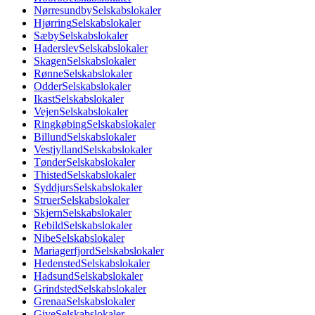
Nørresundby
Selskabslokaler
Hjørring
Selskabslokaler
Sæby
Selskabslokaler
Haderslev
Selskabslokaler
Skagen
Selskabslokaler
Rønne
Selskabslokaler
Odder
Selskabslokaler
Ikast
Selskabslokaler
Vejen
Selskabslokaler
Ringkøbing
Selskabslokaler
Billund
Selskabslokaler
Vestjylland
Selskabslokaler
Tønder
Selskabslokaler
Thisted
Selskabslokaler
Syddjurs
Selskabslokaler
Struer
Selskabslokaler
Skjern
Selskabslokaler
Rebild
Selskabslokaler
Nibe
Selskabslokaler
Mariagerfjord
Selskabslokaler
Hedensted
Selskabslokaler
Hadsund
Selskabslokaler
Grindsted
Selskabslokaler
Grenaa
Selskabslokaler
Give
Selskabslokaler