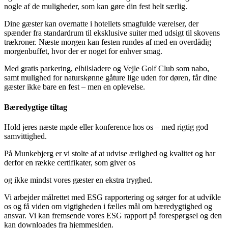
nogle af de muligheder, som kan gøre din fest helt særlig.
Dine gæster kan overnatte i hotellets smagfulde værelser, der
spænder fra standardrum til eksklusive suiter med udsigt til skovens
trækroner. Næste morgen kan festen rundes af med en overdådig
morgenbuffet, hvor der er noget for enhver smag.
Med gratis parkering, elbilsladere og Vejle Golf Club som nabo,
samt mulighed for naturskønne gåture lige uden for døren, får dine
gæster ikke bare en fest – men en oplevelse.
Bæredygtige tiltag
Hold jeres næste møde eller konference hos os – med rigtig god
samvittighed.
På Munkebjerg er vi stolte af at udvise ærlighed og kvalitet og har
derfor en række certifikater, som giver os
og ikke mindst vores gæster en ekstra tryghed.
Vi arbejder målrettet med ESG rapportering og sørger for at udvikle
os og få viden om vigtigheden i fælles mål om bæredygtighed og
ansvar. Vi kan fremsende vores ESG rapport på forespørgsel og den
kan downloades fra hjemmesiden.