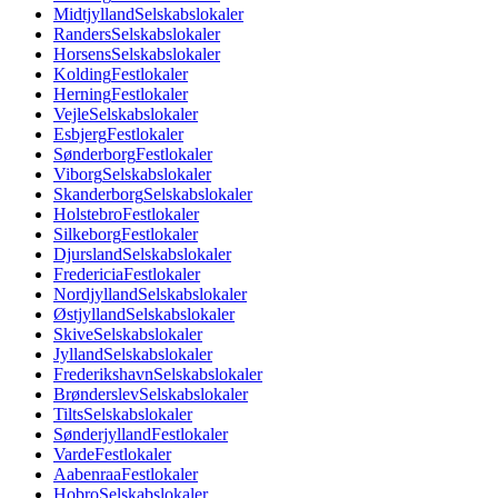
Midtjylland
Selskabslokaler
Randers
Selskabslokaler
Horsens
Selskabslokaler
Kolding
Festlokaler
Herning
Festlokaler
Vejle
Selskabslokaler
Esbjerg
Festlokaler
Sønderborg
Festlokaler
Viborg
Selskabslokaler
Skanderborg
Selskabslokaler
Holstebro
Festlokaler
Silkeborg
Festlokaler
Djursland
Selskabslokaler
Fredericia
Festlokaler
Nordjylland
Selskabslokaler
Østjylland
Selskabslokaler
Skive
Selskabslokaler
Jylland
Selskabslokaler
Frederikshavn
Selskabslokaler
Brønderslev
Selskabslokaler
Tilts
Selskabslokaler
Sønderjylland
Festlokaler
Varde
Festlokaler
Aabenraa
Festlokaler
Hobro
Selskabslokaler