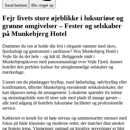
Send besked
Bliv ringet op
Fejr livets store øjeblikke i luksuriøse og
grønne omgivelser – Fester og selskaber
på Munkebjerg Hotel
Drømmer du om at holde din fest i elegante rammer med skov,
fjordudsigt og gastronomi i særklasse? Hos Munkebjerg Hotel i
Vejle får du det hele – og lidt til. Beliggende midt i
Munkebjergskoven med panoramaudsigt over Vejle Fjord, danner
hotellet den perfekte kulisse for uforglemmelige selskaber og
mærkedage.
Uanset om du planlægger bryllup, rund fødselsdag, sølvbryllup eller
konfirmation, tilbyder Munkebjerg enestående selskabslokaler, der
kan tilpasses netop dit arrangement. Lokalerne spænder fra intime
og stemningsfulde rum til store sale med plads til mange gæster –
alle med adgang til hotellets luksuriøse faciliteter og professionelle
service.
Køkkenet er kendt for sit høje niveau og sammensætter menuer med
fokus på både klassiske og moderne retter, der matcher dine ønsker
og festens tema. Vinmenuer, natmad og kreative serveringer er blot