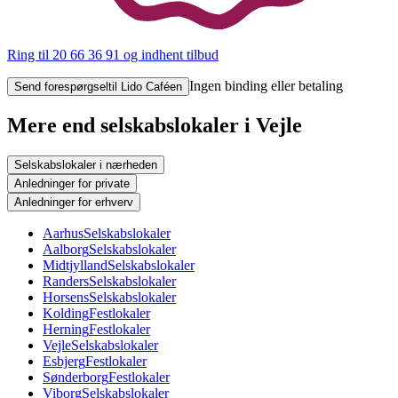
Ring til 20 66 36 91
og indhent tilbud
Ingen binding eller betaling
Send forespørgsel
til Lido Caféen
Mere end selskabslokaler i Vejle
Selskabslokaler i nærheden
Anledninger for private
Anledninger for erhverv
Aarhus
Selskabslokaler
Aalborg
Selskabslokaler
Midtjylland
Selskabslokaler
Randers
Selskabslokaler
Horsens
Selskabslokaler
Kolding
Festlokaler
Herning
Festlokaler
Vejle
Selskabslokaler
Esbjerg
Festlokaler
Sønderborg
Festlokaler
Viborg
Selskabslokaler