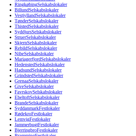
Ringkøbing
Selskabslokaler
Billund
Selskabslokaler
Vestjylland
Selskabslokaler
Tønder
Selskabslokaler
Thisted
Selskabslokaler
Syddjurs
Selskabslokaler
Struer
Selskabslokaler
Skjern
Selskabslokaler
Rebild
Selskabslokaler
Nibe
Selskabslokaler
Mariagerfjord
Selskabslokaler
Hedensted
Selskabslokaler
Hadsund
Selskabslokaler
Grindsted
Selskabslokaler
Grenaa
Selskabslokaler
Give
Selskabslokaler
Favrskov
Selskabslokaler
Ebeltoft
Selskabslokaler
Brande
Selskabslokaler
Syddanmark
Festlokaler
Rødekro
Festlokaler
Lemvig
Festlokaler
Jammerbugt
Festlokaler
Bjerringbro
Festlokaler
Bramming
Festlokaler