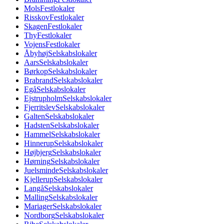
Mols
Festlokaler
Risskov
Festlokaler
Skagen
Festlokaler
Thy
Festlokaler
Vojens
Festlokaler
Åbyhøj
Selskabslokaler
Aars
Selskabslokaler
Børkop
Selskabslokaler
Brabrand
Selskabslokaler
Egå
Selskabslokaler
Ejstrupholm
Selskabslokaler
Fjerritslev
Selskabslokaler
Galten
Selskabslokaler
Hadsten
Selskabslokaler
Hammel
Selskabslokaler
Hinnerup
Selskabslokaler
Højbjerg
Selskabslokaler
Hørning
Selskabslokaler
Juelsminde
Selskabslokaler
Kjellerup
Selskabslokaler
Langå
Selskabslokaler
Malling
Selskabslokaler
Mariager
Selskabslokaler
Nordborg
Selskabslokaler