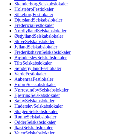
Skanderborg
Selskabslokaler
Holstebro
Festlokaler
Silkeborg
Festlokaler
Djursland
Selskabslokaler
Fredericia
Festlokaler
Nordjylland
Selskabslokaler
Østjylland
Selskabslokaler
Skive
Selskabslokaler
Jylland
Selskabslokaler
Frederikshavn
Selskabslokaler
Brønderslev
Selskabslokaler
Tilts
Selskabslokaler
Sønderjylland
Festlokaler
Varde
Festlokaler
Aabenraa
Festlokaler
Hobro
Selskabslokaler
Nørresundby
Selskabslokaler
Hjørring
Selskabslokaler
Sæby
Selskabslokaler
Haderslev
Selskabslokaler
Skagen
Selskabslokaler
Rønne
Selskabslokaler
Odder
Selskabslokaler
Ikast
Selskabslokaler
Vejen
Selskabslokaler