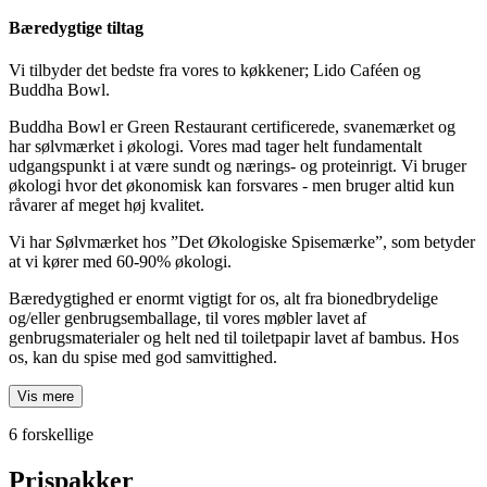
Bæredygtige tiltag
Vi tilbyder det bedste fra vores to køkkener; Lido Caféen og
Buddha Bowl.
Buddha Bowl er Green Restaurant certificerede, svanemærket og
har sølvmærket i økologi. Vores mad tager helt fundamentalt
udgangspunkt i at være sundt og nærings- og proteinrigt. Vi bruger
økologi hvor det økonomisk kan forsvares - men bruger altid kun
råvarer af meget høj kvalitet.
Vi har Sølvmærket hos ”Det Økologiske Spisemærke”, som betyder
at vi kører med 60-90% økologi.
Bæredygtighed er enormt vigtigt for os, alt fra bionedbrydelige
og/eller genbrugsemballage, til vores møbler lavet af
genbrugsmaterialer og helt ned til toiletpapir lavet af bambus. Hos
os, kan du spise med god samvittighed.
Vis mere
6 forskellige
Prispakker