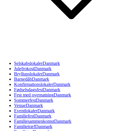
Selskabslokaler
Danmark
Julefrokost
Danmark
Bryllupslokaler
Danmark
Barnedåb
Danmark
Konfirmationslokaler
Danmark
Fødselsdagsfest
Danmark
Fest med overnatning
Danmark
Sommerfest
Danmark
Venue
Danmark
Eventlokaler
Danmark
Familiefest
Danmark
Familiesammenkomst
Danmark
Familietræf
Danmark