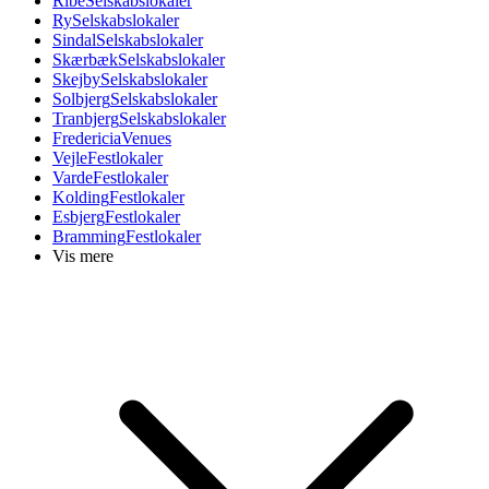
Ribe
Selskabslokaler
Ry
Selskabslokaler
Sindal
Selskabslokaler
Skærbæk
Selskabslokaler
Skejby
Selskabslokaler
Solbjerg
Selskabslokaler
Tranbjerg
Selskabslokaler
Fredericia
Venues
Vejle
Festlokaler
Varde
Festlokaler
Kolding
Festlokaler
Esbjerg
Festlokaler
Bramming
Festlokaler
Vis mere