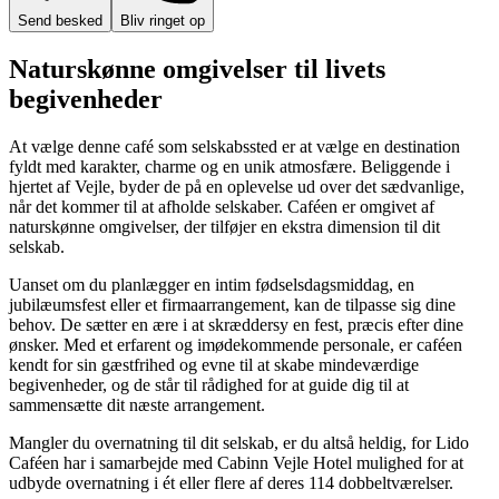
Send besked
Bliv ringet op
Naturskønne omgivelser til livets
begivenheder
At vælge denne café som selskabssted er at vælge en destination
fyldt med karakter, charme og en unik atmosfære. Beliggende i
hjertet af Vejle, byder de på en oplevelse ud over det sædvanlige,
når det kommer til at afholde selskaber. Caféen er omgivet af
naturskønne omgivelser, der tilføjer en ekstra dimension til dit
selskab.
Uanset om du planlægger en intim fødselsdagsmiddag, en
jubilæumsfest eller et firmaarrangement, kan de tilpasse sig dine
behov. De sætter en ære i at skræddersy en fest, præcis efter dine
ønsker. Med et erfarent og imødekommende personale, er caféen
kendt for sin gæstfrihed og evne til at skabe mindeværdige
begivenheder, og de står til rådighed for at guide dig til at
sammensætte dit næste arrangement.
Mangler du overnatning til dit selskab, er du altså heldig, for Lido
Caféen har i samarbejde med Cabinn Vejle Hotel mulighed for at
udbyde overnatning i ét eller flere af deres 114 dobbeltværelser.