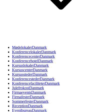
Mødelokaler
Danmark
Konferencelokaler
Danmark
Konferencecenter
Danmark
Konferencehotel
Danmark
Kursuslokaler
Danmark
Kursuscenter
Danmark
Kursussteder
Danmark
Konferencesteder
Danmark
Konferencefaciliteter
Danmark
Julefrokost
Danmark
Firmaevents
Danmark
Firmafester
Danmark
Sommerfester
Danmark
Reception
Danmark
Eventbureau
Danmark