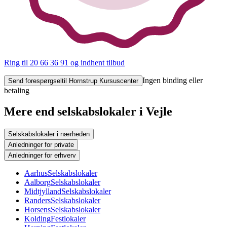
Ring til 20 66 36 91
og indhent tilbud
Ingen binding eller
Send forespørgsel
til Hornstrup Kursuscenter
betaling
Mere end selskabslokaler i Vejle
Selskabslokaler i nærheden
Anledninger for private
Anledninger for erhverv
Aarhus
Selskabslokaler
Aalborg
Selskabslokaler
Midtjylland
Selskabslokaler
Randers
Selskabslokaler
Horsens
Selskabslokaler
Kolding
Festlokaler