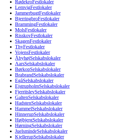
Rødekro
Festlokaler
Lemvig
Festlokaler
Jammerbugt
Festlokaler
Bjerringbro
Festlokaler
Bramming
Festlokaler
Mols
Festlokaler
Risskov
Festlokaler
Skagen
Festlokaler
Thy
Festlokaler
Vojens
Festlokaler
Åbyhøj
Selskabslokaler
Aars
Selskabslokaler
Børkop
Selskabslokaler
Brabrand
Selskabslokaler
Egå
Selskabslokaler
Ejstrupholm
Selskabslokaler
Fjerritslev
Selskabslokaler
Galten
Selskabslokaler
Hadsten
Selskabslokaler
Hammel
Selskabslokaler
Hinnerup
Selskabslokaler
Højbjerg
Selskabslokaler
Hørning
Selskabslokaler
Juelsminde
Selskabslokaler
Kjellerup
Selskabslokaler