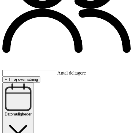
Antal deltagere
+ Tilføj overnatning
Datomuligheder