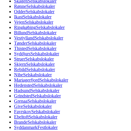
Skagen
Selskabslokaler
Rønne
Selskabslokaler
Odder
Selskabslokaler
Ikast
Selskabslokaler
Vejen
Selskabslokaler
Ringkøbing
Selskabslokaler
Billund
Selskabslokaler
Vestjylland
Selskabslokaler
Tønder
Selskabslokaler
Thisted
Selskabslokaler
Syddjurs
Selskabslokaler
Struer
Selskabslokaler
Skjern
Selskabslokaler
Rebild
Selskabslokaler
Nibe
Selskabslokaler
Mariagerfjord
Selskabslokaler
Hedensted
Selskabslokaler
Hadsund
Selskabslokaler
Grindsted
Selskabslokaler
Grenaa
Selskabslokaler
Give
Selskabslokaler
Favrskov
Selskabslokaler
Ebeltoft
Selskabslokaler
Brande
Selskabslokaler
Syddanmark
Festlokaler