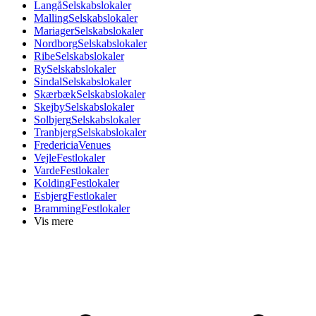
Langå
Selskabslokaler
Malling
Selskabslokaler
Mariager
Selskabslokaler
Nordborg
Selskabslokaler
Ribe
Selskabslokaler
Ry
Selskabslokaler
Sindal
Selskabslokaler
Skærbæk
Selskabslokaler
Skejby
Selskabslokaler
Solbjerg
Selskabslokaler
Tranbjerg
Selskabslokaler
Fredericia
Venues
Vejle
Festlokaler
Varde
Festlokaler
Kolding
Festlokaler
Esbjerg
Festlokaler
Bramming
Festlokaler
Vis mere