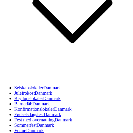
Selskabslokaler
Danmark
Julefrokost
Danmark
Bryllupslokaler
Danmark
Barnedåb
Danmark
Konfirmationslokaler
Danmark
Fødselsdagsfest
Danmark
Fest med overnatning
Danmark
Sommerfest
Danmark
Venue
Danmark