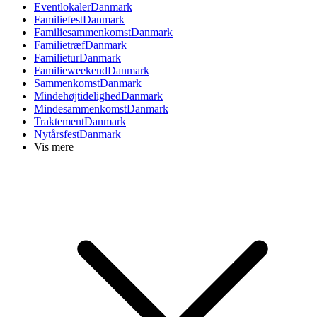
Eventlokaler
Danmark
Familiefest
Danmark
Familiesammenkomst
Danmark
Familietræf
Danmark
Familietur
Danmark
Familieweekend
Danmark
Sammenkomst
Danmark
Mindehøjtidelighed
Danmark
Mindesammenkomst
Danmark
Traktement
Danmark
Nytårsfest
Danmark
Vis mere