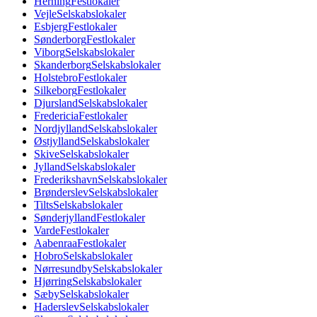
Herning
Festlokaler
Vejle
Selskabslokaler
Esbjerg
Festlokaler
Sønderborg
Festlokaler
Viborg
Selskabslokaler
Skanderborg
Selskabslokaler
Holstebro
Festlokaler
Silkeborg
Festlokaler
Djursland
Selskabslokaler
Fredericia
Festlokaler
Nordjylland
Selskabslokaler
Østjylland
Selskabslokaler
Skive
Selskabslokaler
Jylland
Selskabslokaler
Frederikshavn
Selskabslokaler
Brønderslev
Selskabslokaler
Tilts
Selskabslokaler
Sønderjylland
Festlokaler
Varde
Festlokaler
Aabenraa
Festlokaler
Hobro
Selskabslokaler
Nørresundby
Selskabslokaler
Hjørring
Selskabslokaler
Sæby
Selskabslokaler
Haderslev
Selskabslokaler