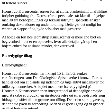
til festens succes.
Hornstrup Kursuscenter sørger for, at alt fra planlægning til afvikling
forløber gnidningsfrit. Deres erfarne personale står klar til at hjælpe
med alt fra bordopstillinger og teknisk udstyr til specielle ønsker
omkring dekorationer og underholdning. Dette gør det muligt for
værten at slappe af og nyde selskabet med gæsterne.
At holde en fest hos Hornstrup Kursuscenter er mere end blot en
begivenhed – det er en oplevelse, hvor alle detaljer går op i en
højere enhed for at skabe minder, der varer ved.
Bæredygtige tiltag
Bæredygtighed!
Hornstrup Kursuscenter har i knapt 15 år haft Greenkey
certificeringen samt Det Økologiske Spisemærke i bronze. For os
handler det om at blande sig indenom og tage aktivt medansvar for
miljø og mennesker. Arbejdet med mere bæredygtighed på
Hornstrup Kursuscenter er en integreret del af det daglige arbejde
med at skabe et produkt, en gæsteoplevelse og en arbejdsplads som
bidrager positivt til den grønne omstilling. Det er en stor opgave og
der er altid plads til forbedring. Men vi er godt i gang og vi glæder
os til at fortsætte rejsen!