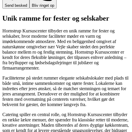
Send besked
Bliv ringet op
Unik ramme for fester og selskaber
Hornstrup Kursuscenter tilbyder en unik ramme for fester og
selskaber, hvor moderne faciliteter møder en varm og
imødekommende atmosfære. Med en beliggenhed omgivet af
naturskønne omgivelser nær Vejle skaber stedet den perfekte
balance mellem ro og festlig stemning. Hornstrup Kursuscenter er
kendt for deres fleksible løsninger, der tilpasses enhver anledning –
fra bryllupper og fødselsdagsfejringer til jubilæer og
firmaarrangementer.
Faciliteterne på stedet rummer elegante selskabslokaler med plads til
både små, intime sammenkomster og større fester. Lokalerne kan
indrettes efter jeres ønsker, så de matcher stemningen og temaet for
jeres arrangement. Derudover er der mulighed for at kombinere
festen med overnatning på centerets værelser, hvilket gør det
bekvemt for gæster, der kommer langvejs fra.
Catering spiller en central rolle, og Hornstrup Kursuscenter tilbyder
en række lækre menuer, der spænder fra klassiske retter til moderne,
kreative anretninger. Maden tilberedes af deres dygtige køkkenteam,
som er kendt for at levere enestående smagsoplevelser, der bidrager