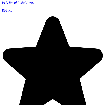
Pris for aktivitet
/pers
899
kr.