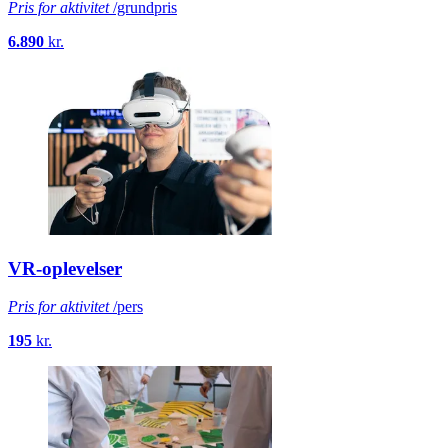
Pris for aktivitet
/grundpris
6.890
kr.
VR-oplevelser
Pris for aktivitet
/pers
195
kr.