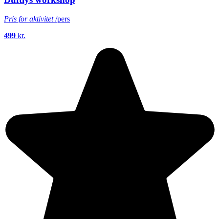
Pris for aktivitet
/pers
499
kr.