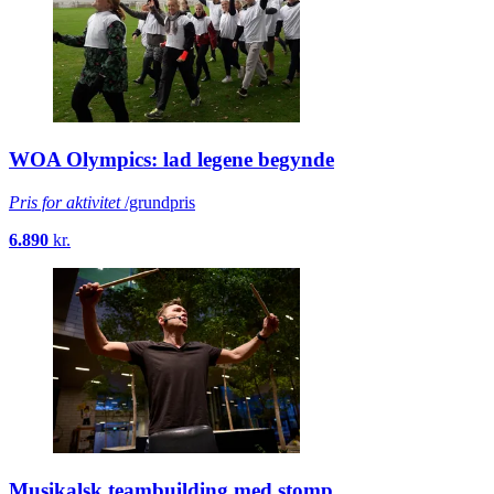
WOA Olympics: lad legene begynde
Pris for aktivitet
/grundpris
6.890
kr.
Musikalsk teambuilding med stomp