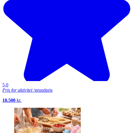
5,0
Pris for aktivitet
/grundpris
18.500
kr.