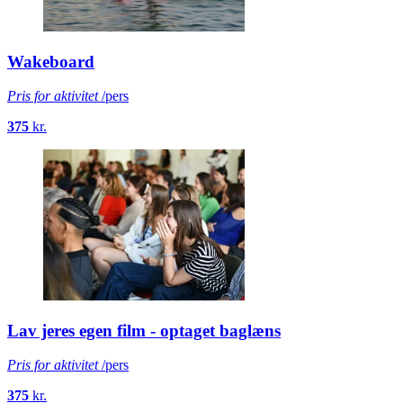
Wakeboard
Pris for aktivitet
/pers
375
kr.
Lav jeres egen film - optaget baglæns
Pris for aktivitet
/pers
375
kr.