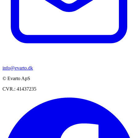
info@evarto.dk
© Evarto ApS
CVR.: 41437235