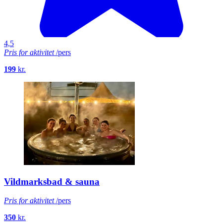
4,5
Pris for aktivitet
/pers
199
kr.
Vildmarksbad & sauna
Pris for aktivitet
/pers
350
kr.