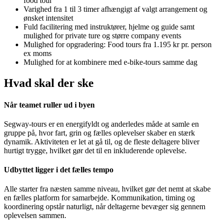
food tour
Varighed fra 1 til 3 timer afhængigt af valgt arrangement og
ønsket intensitet
Fuld facilitering med instruktører, hjelme og guide samt
mulighed for private ture og større company events
Mulighed for opgradering: Food tours fra 1.195 kr pr. person
ex moms
Mulighed for at kombinere med e-bike-tours samme dag
Hvad skal der ske
Når teamet ruller ud i byen
Segway-tours er en energifyldt og anderledes måde at samle en
gruppe på, hvor fart, grin og fælles oplevelser skaber en stærk
dynamik. Aktiviteten er let at gå til, og de fleste deltagere bliver
hurtigt trygge, hvilket gør det til en inkluderende oplevelse.
Udbyttet ligger i det fælles tempo
Alle starter fra næsten samme niveau, hvilket gør det nemt at skabe
en fælles platform for samarbejde. Kommunikation, timing og
koordinering opstår naturligt, når deltagerne bevæger sig gennem
oplevelsen sammen.