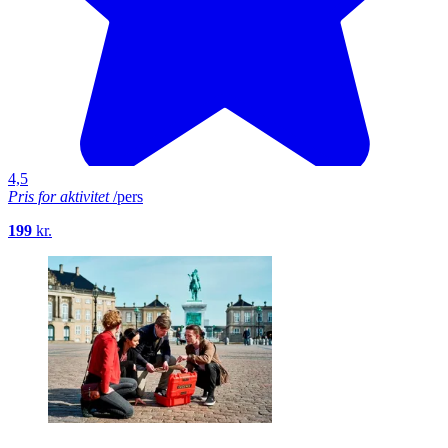
4,5
Pris for aktivitet
/pers
199
kr.