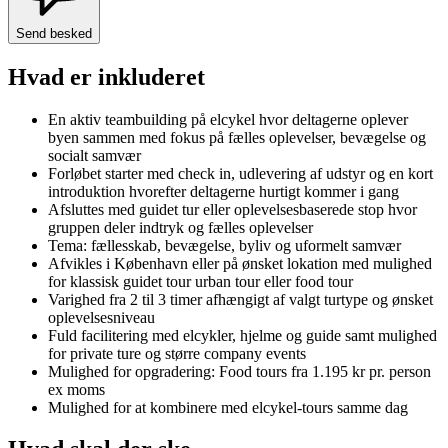
Send besked
Hvad er inkluderet
En aktiv teambuilding på elcykel hvor deltagerne oplever
byen sammen med fokus på fælles oplevelser, bevægelse og
socialt samvær
Forløbet starter med check in, udlevering af udstyr og en kort
introduktion hvorefter deltagerne hurtigt kommer i gang
Afsluttes med guidet tur eller oplevelsesbaserede stop hvor
gruppen deler indtryk og fælles oplevelser
Tema: fællesskab, bevægelse, byliv og uformelt samvær
Afvikles i København eller på ønsket lokation med mulighed
for klassisk guidet tour urban tour eller food tour
Varighed fra 2 til 3 timer afhængigt af valgt turtype og ønsket
oplevelsesniveau
Fuld facilitering med elcykler, hjelme og guide samt mulighed
for private ture og større company events
Mulighed for opgradering: Food tours fra 1.195 kr pr. person
ex moms
Mulighed for at kombinere med elcykel-tours samme dag