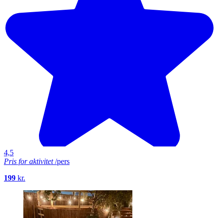
4,5
Pris for aktivitet
/pers
199
kr.