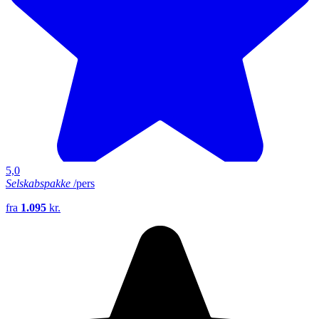
5,0
Selskabspakke
/pers
fra
1.095
kr.