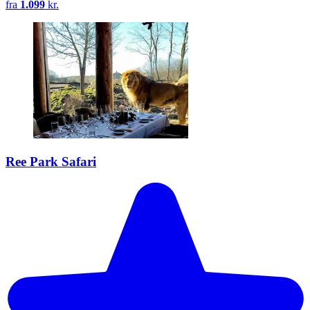
fra
1.099
kr.
Ree Park Safari