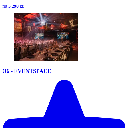
fra
5.290
kr.
Ø6 - EVENTSPACE