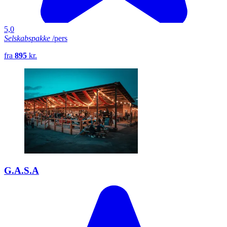
5,0
Selskabspakke
/pers
fra
895
kr.
G.A.S.A