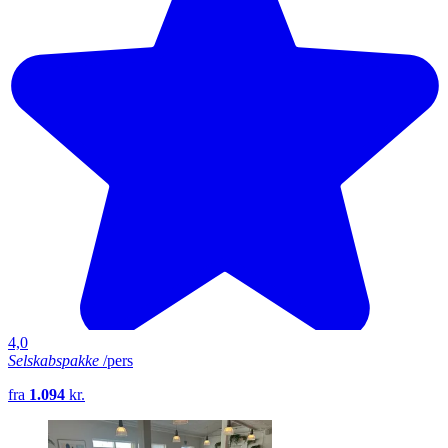
4,0
Selskabspakke
/pers
fra
1.094
kr.