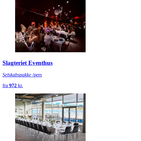
Slagteriet Eventhus
Selskabspakke
/pers
fra
972
kr.