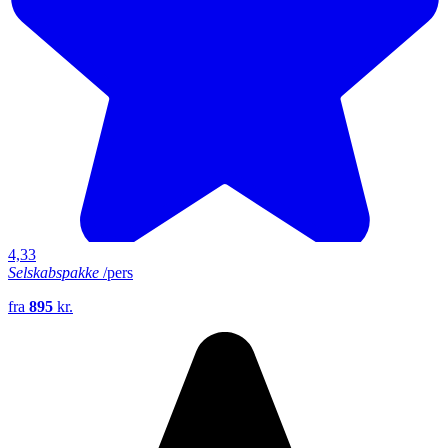
4,33
Selskabspakke
/pers
fra
895
kr.