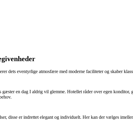
begivenheder
binerer dets eventyrlige atmosfære med moderne faciliteter og skaber kl
s gæster en dag I aldrig vil glemme. Hotellet råder over egen konditor, 
s behov.
ser, disse er indrettet elegant og individuelt. Her kan der vælges imell