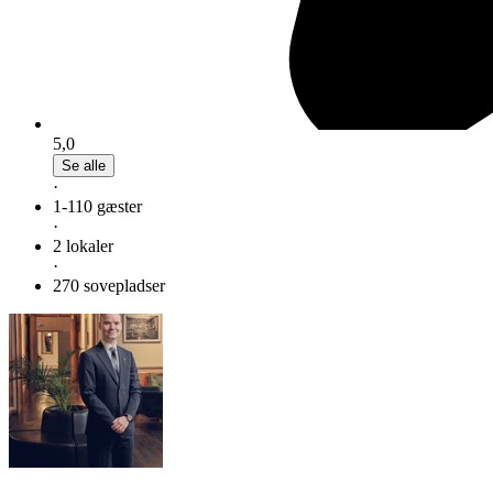
5,0
Se alle
·
1-110 gæster
·
2 lokaler
·
270 sovepladser