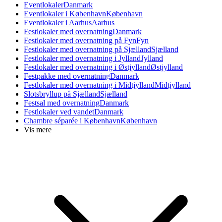
Eventlokaler
Danmark
Eventlokaler i København
København
Eventlokaler i Aarhus
Aarhus
Festlokaler med overnatning
Danmark
Festlokaler med overnatning på Fyn
Fyn
Festlokaler med overnatning på Sjælland
Sjælland
Festlokaler med overnatning i Jylland
Jylland
Festlokaler med overnatning i Østjylland
Østjylland
Festpakke med overnatning
Danmark
Festlokaler med overnatning i Midtjylland
Midtjylland
Slotsbryllup på Sjælland
Sjælland
Festsal med overnatning
Danmark
Festlokaler ved vandet
Danmark
Chambre séparée i København
København
Vis mere