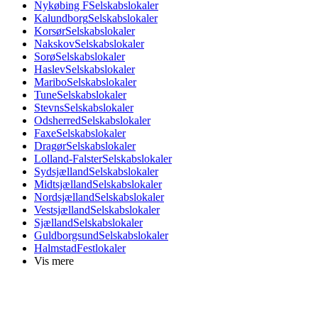
Nykøbing F
Selskabslokaler
Kalundborg
Selskabslokaler
Korsør
Selskabslokaler
Nakskov
Selskabslokaler
Sorø
Selskabslokaler
Haslev
Selskabslokaler
Maribo
Selskabslokaler
Tune
Selskabslokaler
Stevns
Selskabslokaler
Odsherred
Selskabslokaler
Faxe
Selskabslokaler
Dragør
Selskabslokaler
Lolland-Falster
Selskabslokaler
Sydsjælland
Selskabslokaler
Midtsjælland
Selskabslokaler
Nordsjælland
Selskabslokaler
Vestsjælland
Selskabslokaler
Sjælland
Selskabslokaler
Guldborgsund
Selskabslokaler
Halmstad
Festlokaler
Vis mere