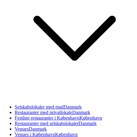
Selskabslokaler med mad
Danmark
Restauranter med privatlokale
Danmark
Festlige restauranter i København
København
Restauranter med selskabslokaler
Danmark
Venues
Danmark
Venues i København
København