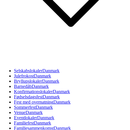
Selskabslokaler
Danmark
Julefrokost
Danmark
Bryllupslokaler
Danmark
Barnedåb
Danmark
Konfirmationslokaler
Danmark
Fødselsdagsfest
Danmark
Fest med overnatning
Danmark
Sommerfest
Danmark
Venue
Danmark
Eventlokaler
Danmark
Familiefest
Danmark
Familiesammenkomst
Danmark