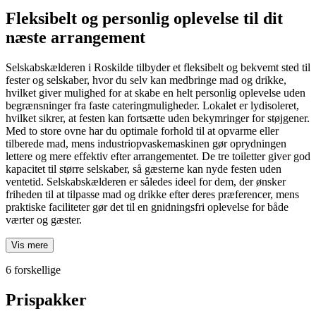
Fleksibelt og personlig oplevelse til dit
næste arrangement
Selskabskælderen i Roskilde tilbyder et fleksibelt og bekvemt sted til
fester og selskaber, hvor du selv kan medbringe mad og drikke,
hvilket giver mulighed for at skabe en helt personlig oplevelse uden
begrænsninger fra faste cateringmuligheder. Lokalet er lydisoleret,
hvilket sikrer, at festen kan fortsætte uden bekymringer for støjgener.
Med to store ovne har du optimale forhold til at opvarme eller
tilberede mad, mens industriopvaskemaskinen gør oprydningen
lettere og mere effektiv efter arrangementet. De tre toiletter giver god
kapacitet til større selskaber, så gæsterne kan nyde festen uden
ventetid. Selskabskælderen er således ideel for dem, der ønsker
friheden til at tilpasse mad og drikke efter deres præferencer, mens
praktiske faciliteter gør det til en gnidningsfri oplevelse for både
værter og gæster.
Vis mere
6 forskellige
Prispakker