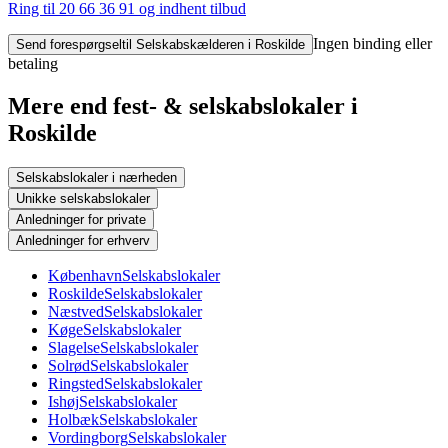
Ring til 20 66 36 91
og indhent tilbud
Ingen binding eller
Send forespørgsel
til Selskabskælderen i Roskilde
betaling
Mere end fest- & selskabslokaler i
Roskilde
Selskabslokaler i nærheden
Unikke selskabslokaler
Anledninger for private
Anledninger for erhverv
København
Selskabslokaler
Roskilde
Selskabslokaler
Næstved
Selskabslokaler
Køge
Selskabslokaler
Slagelse
Selskabslokaler
Solrød
Selskabslokaler
Ringsted
Selskabslokaler
Ishøj
Selskabslokaler
Holbæk
Selskabslokaler
Vordingborg
Selskabslokaler