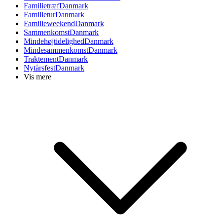
Familietræf
Danmark
Familietur
Danmark
Familieweekend
Danmark
Sammenkomst
Danmark
Mindehøjtidelighed
Danmark
Mindesammenkomst
Danmark
Traktement
Danmark
Nytårsfest
Danmark
Vis mere