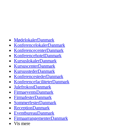
Mødelokaler
Danmark
Konferencelokaler
Danmark
Konferencecenter
Danmark
Konferencehotel
Danmark
Kursuslokaler
Danmark
Kursuscenter
Danmark
Kursussteder
Danmark
Konferencesteder
Danmark
Konferencefaciliteter
Danmark
Julefrokost
Danmark
Firmaevents
Danmark
Firmafester
Danmark
Sommerfester
Danmark
Reception
Danmark
Eventbureau
Danmark
Firmaarrangementer
Danmark
Vis mere