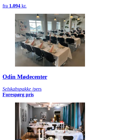
fra
1.094
kr.
Odin Mødecenter
Selskabspakke
/pers
Forespørg pris