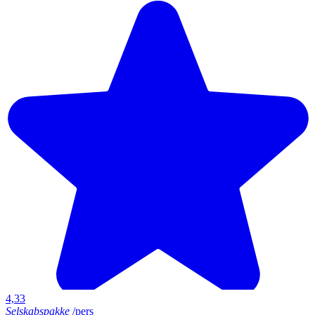
4,33
Selskabspakke
/pers