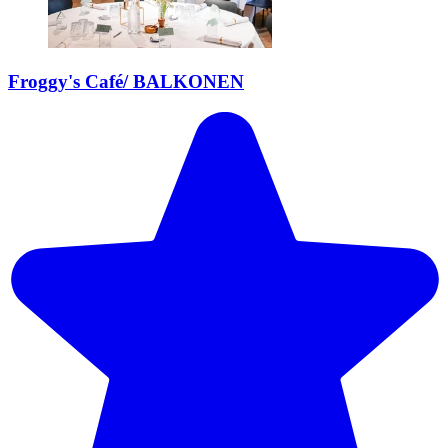
Froggy's Café/ BALKONEN