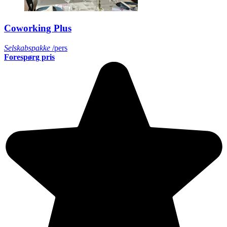
Coworking Plus
Selskabspakke
/pers
Forespørg pris