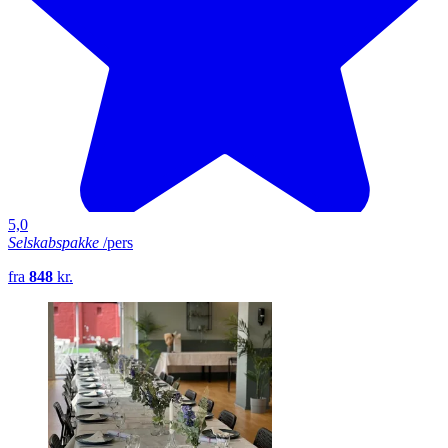
5,0
Selskabspakke
/pers
fra
848
kr.