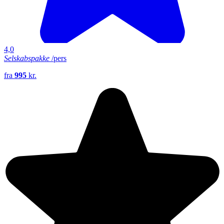
4,0
Selskabspakke
/pers
fra
995
kr.