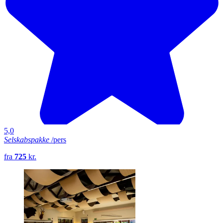
5,0
Selskabspakke
/pers
fra
725
kr.